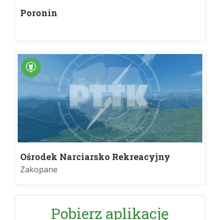
Poronin
Ośrodek Narciarsko Rekreacyjny
Harenda
Zakopane
Pobierz aplikację