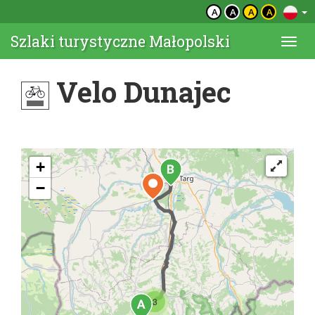
A
A
A
A
Szlaki turystyczne Małopolski
Togg
navi
Velo Dunajec
+
−
3