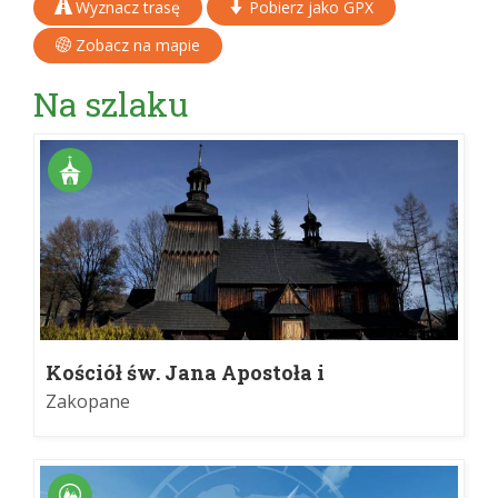
Wyznacz trasę
Pobierz jako GPX
Zobacz na mapie
Na szlaku
Kościół św. Jana Apostoła i
Ewangelisty na Harendzie
Zakopane