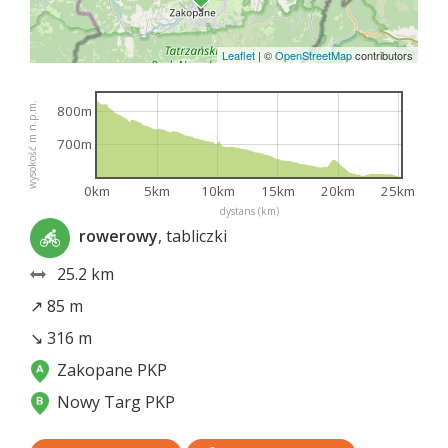
Leaflet
|
©
OpenStreetMap
contributors
wysokość m n.p.m.
800m
700m
0km
5km
10km
15km
20km
25km
dystans (km)
rowerowy
, tabliczki
25.2 km
↗ 85 m
↘ 316 m
Zakopane PKP
Nowy Targ PKP