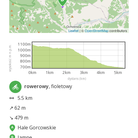
Leaflet
|
©
OpenStreetMap
contributors
1100m
wysokość m n.p.m.
1000m
900m
800m
700m
0km
1km
2km
3km
4km
5km
dystans (km)
rowerowy
, fioletowy
5.5 km
↗ 62 m
↘ 479 m
Hale Gorcowskie
Jamne