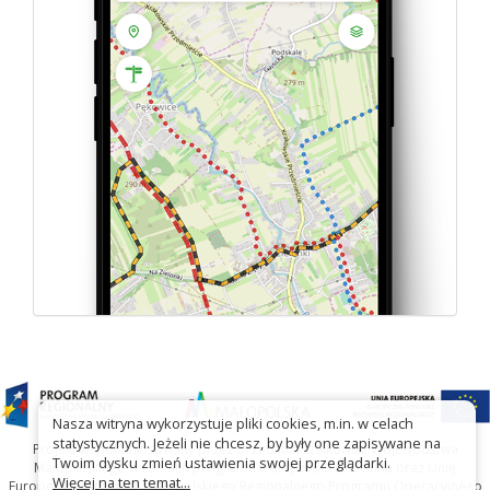
Nasza witryna wykorzystuje pliki cookies, m.in. w celach
statystycznych. Jeżeli nie chcesz, by były one zapisywane na
Projekt współfinansowany przez Urząd Marszałkowski Województwa
Twoim dysku zmień ustawienia swojej przeglądarki.
Małopolskiego w ramach programu Małopolska Gościnna oraz Unię
Więcej na ten temat...
Europejską w ramach Małopolskiego Regionalnego Programu Operacyjnego