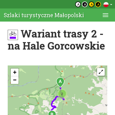
A
A
A
A
Szlaki turystyczne Małopolski
Togg
navi
Wariant trasy 2 -
na Hale Gorcowskie
+
−
2