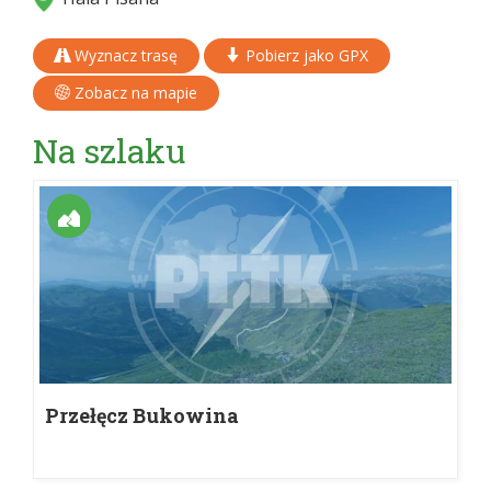
Wyznacz trasę
Pobierz jako GPX
Zobacz na mapie
Na szlaku
Przełęcz Bukowina