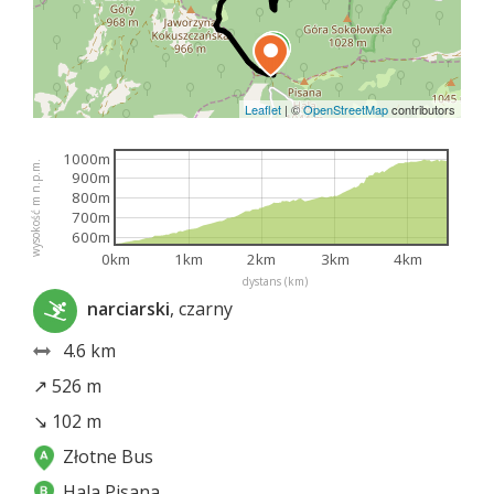
Leaflet
|
©
OpenStreetMap
contributors
1000m
wysokość m n.p.m.
900m
800m
700m
600m
0km
1km
2km
3km
4km
dystans (km)
narciarski
, czarny
4.6 km
↗ 526 m
↘ 102 m
Złotne Bus
Hala Pisana