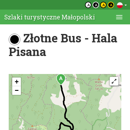
A
A
A
A
Szlaki turystyczne Małopolski
Togg
navi
Złotne Bus - Hala
Pisana
+
−