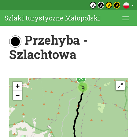
A
A
A
A
Szlaki turystyczne Małopolski
Togg
navi
Przehyba -
Szlachtowa
+
2
−