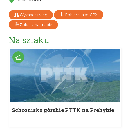
Wyznacz trasę
Pobierz jako GPX
Zobacz na mapie
Na szlaku
Schronisko górskie PTTK na Prehybie