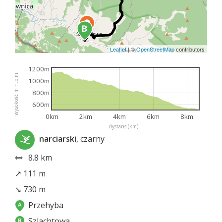
Leaflet
|
©
OpenStreetMap
contributors
1200m
wysokość m n.p.m.
1000m
800m
600m
0km
2km
4km
6km
8km
dystans (km)
narciarski
, czarny
8.8 km
↗ 111 m
↘ 730 m
Przehyba
Szlachtowa