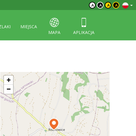
A
A
A
A
ZLAKI
MIEJSCA
MAPA
APLIKACJA
+
−