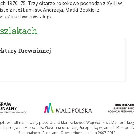
ch 1970–75. Trzy ołtarze rokokowe pochodzą z XVIII w.
sze z rzeźbami św. Andrzeja, Matki Boskiej z
tusa Zmartwychwstałego.
 szlakach
ektury Drewnianej
jekt współfinansowany przez Urząd Marszałkowski Województwa Małopolskie
ach programu Małopolska Gościnna oraz Unię Europejską w ramach Małopolsk
Regionalnego Programu Operacyjnego na lata 2007-2013