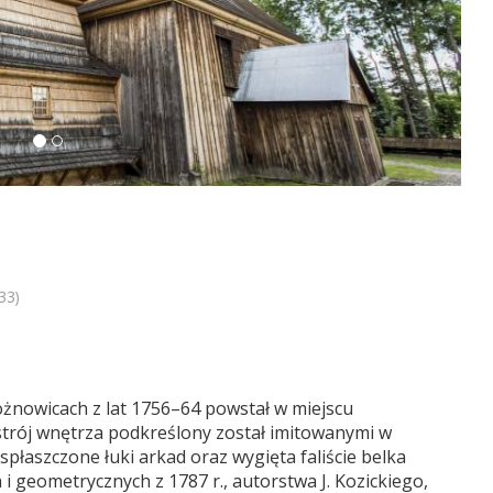
33)
Rożnowicach z lat 1756–64 powstał w miejscu
trój wnętrza podkreślony został imitowanymi w
spłaszczone łuki arkad oraz wygięta faliście belka
i geometrycznych z 1787 r., autorstwa J. Kozickiego,