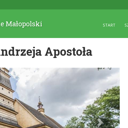
ne Małopolski
START
S
Andrzeja Apostoła