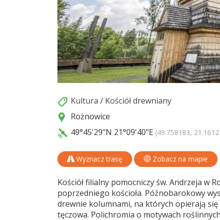
Kultura
/
Kościół drewniany
Rożnowice
49°45'29"N
21°09'40"E
(49.758183, 21.1612
Wyznacz trasę
Zobacz na mapie
Kościół filialny pomocniczy św. Andrzeja w 
poprzedniego kościoła. Późnobarokowy wys
drewnie kolumnami, na których opierają się 
tęczowa. Polichromia o motywach roślinnych 