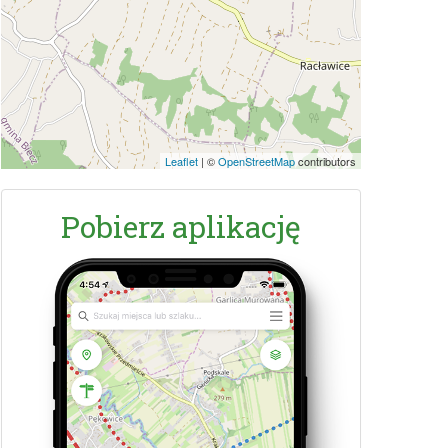
Leaflet
|
©
OpenStreetMap
contributors
Pobierz aplikację