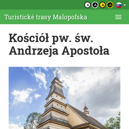
A
A
A
A
Turistické trasy Malopoľska
Togg
navi
Kościół pw. św.
Andrzeja Apostoła