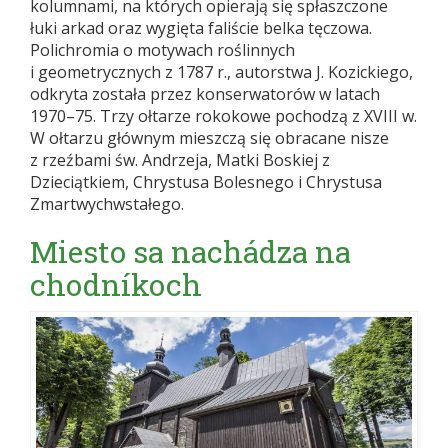
kolumnami, na których opierają się spłaszczone
łuki arkad oraz wygięta faliście belka tęczowa.
Polichromia o motywach roślinnych
i geometrycznych z 1787 r., autorstwa J. Kozickiego,
odkryta została przez konserwatorów w latach
1970–75. Trzy ołtarze rokokowe pochodzą z XVIII w.
W ołtarzu głównym mieszczą się obracane nisze
z rzeźbami św. Andrzeja, Matki Boskiej z
Dzieciątkiem, Chrystusa Bolesnego i Chrystusa
Zmartwychwstałego.
Miesto sa nachádza na
chodníkoch