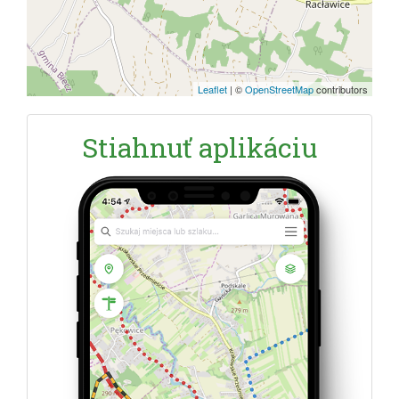
Leaflet
|
©
OpenStreetMap
contributors
Stiahnuť aplikáciu