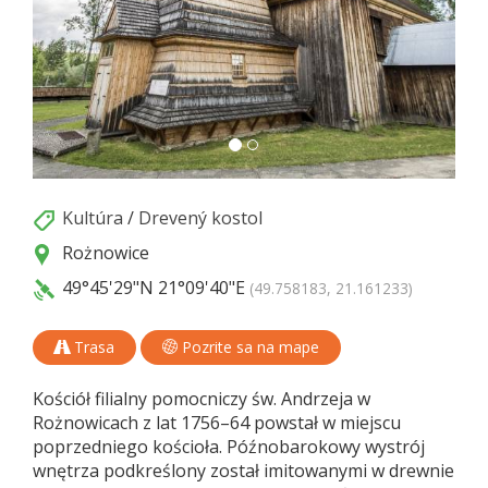
Kultúra
/
Drevený kostol
Rożnowice
49°45'29"N
21°09'40"E
(49.758183, 21.161233)
Trasa
Pozrite sa na mape
Kościół filialny pomocniczy św. Andrzeja w
Rożnowicach z lat 1756–64 powstał w miejscu
poprzedniego kościoła. Późnobarokowy wystrój
wnętrza podkreślony został imitowanymi w drewnie