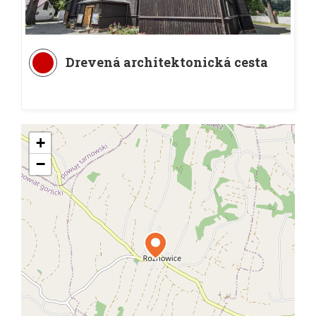
Drevená architektonická cesta
+
−