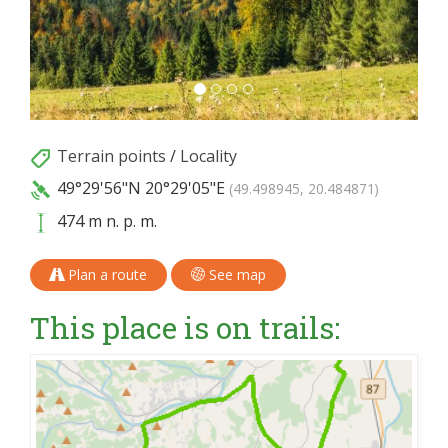
Terrain points
/
Locality
49°29'56"N
20°29'05"E
(49.498945, 20.484871)
474 m n. p. m.
Plan a route
See map
This place is on trails: