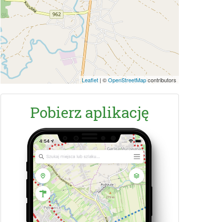
Leaflet
|
©
OpenStreetMap
contributors
Pobierz aplikację