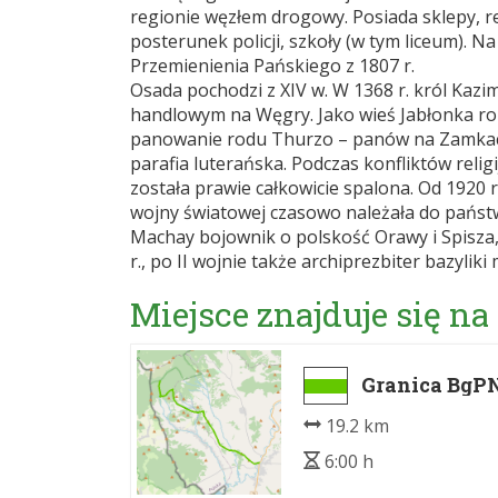
regionie węzłem drogowy. Posiada sklepy, re
posterunek policji, szkoły (w tym liceum). Na
Przemienienia Pańskiego z 1807 r.
Osada pochodzi z XIV w. W 1368 r. król Kazim
handlowym na Węgry. Jako wieś Jabłonka roz
panowanie rodu Thurzo – panów na Zamkach O
parafia luterańska. Podczas konfliktów reli
została prawie całkowicie spalona. Od 1920 r.
wojny światowej czasowo należała do państw
Machay bojownik o polskość Orawy i Spisza,
r., po II wojnie także archiprezbiter bazyliki
Miejsce znajduje się na
Granica BgPN
19.2 km
6:00 h