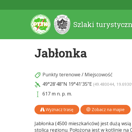
Szlaki turystycz
Jabłonka
Punkty terenowe
/
Miejscowość
49°28'48"N
19°41'35"E
(49.480044, 19.6930
617 m n. p. m.
Wyznacz trasę
Zobacz na mapie
Jabłonka (4500 mieszkańców) jest dużą wsią
stolicą regionu. Położona jest w kotlinie na