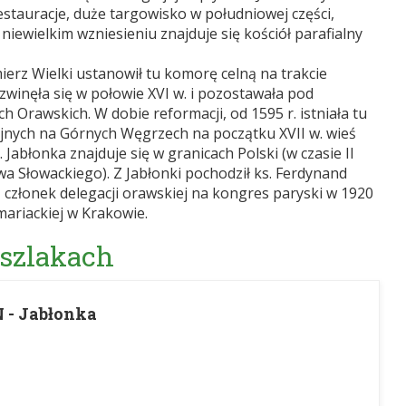
stauracje, duże targowisko w południowej części,
 niewielkim wzniesieniu znajduje się kościół parafialny
ierz Wielki ustanowił tu komorę celną na trakcie
winęła się w połowie XVI w. i pozostawała pod
rawskich. W dobie reformacji, od 1595 r. istniała tu
gijnych na Górnych Węgrzech na początku XVII w. wieś
 Jabłonka znajduje się w granicach Polski (w czasie II
a Słowackiego). Z Jabłonki pochodził ks. Ferdynand
 członek delegacji orawskiej na kongres paryski w 1920
 mariackiej w Krakowie.
 szlakach
 - Jabłonka