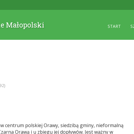
ne Małopolski
START
S
92)
 w centrum polskiej Orawy, siedzibą gminy, nieformalną
 Czarna Orawą i u zbiegu jej dopływów. Jest ważny w