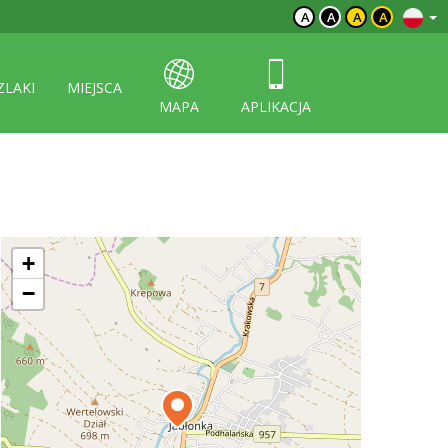
A
A
A
A
ZLAKI
MIEJSCA
MAPA
APLIKACJA
+
−