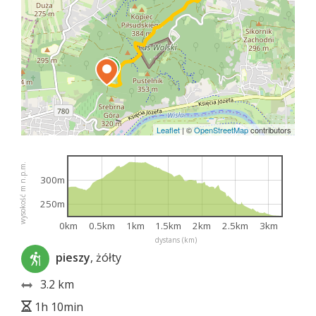
Leaflet
|
©
OpenStreetMap
contributors
wysokość m n.p.m.
300m
250m
0km
0.5km
1km
1.5km
2km
2.5km
3km
dystans (km)
pieszy
, żółty
3.2 km
1h 10min