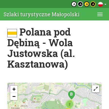
A
A
A
A
Szlaki turystyczne Małopolski
Togg
navi
Polana pod
Dębiną - Wola
Justowska (al.
Kasztanowa)
+
−
2