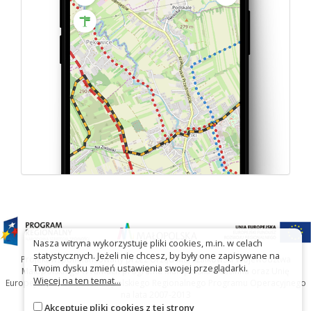
Nasza witryna wykorzystuje pliki cookies, m.in. w celach
statystycznych. Jeżeli nie chcesz, by były one zapisywane na
Projekt współfinansowany przez Urząd Marszałkowski Województwa
Twoim dysku zmień ustawienia swojej przeglądarki.
Małopolskiego w ramach programu Małopolska Gościnna oraz Unię
Więcej na ten temat...
Europejską w ramach Małopolskiego Regionalnego Programu Operacyjnego
na lata 2007-2013
Akceptuję pliki cookies z tej strony