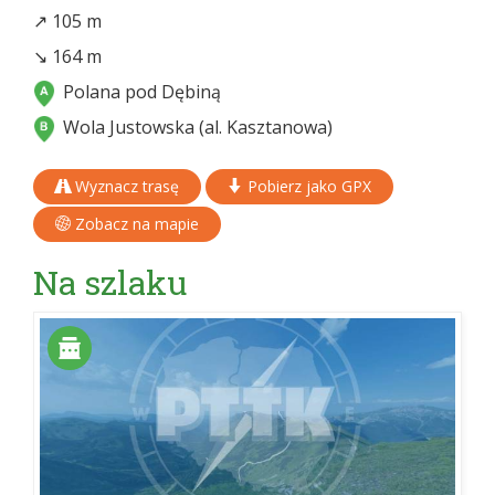
↗ 105 m
↘ 164 m
Polana pod Dębiną
Wola Justowska (al. Kasztanowa)
Wyznacz trasę
Pobierz jako GPX
Zobacz na mapie
Na szlaku