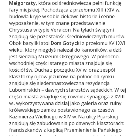
Małgorzaty
, która od średniowiecza pełni funkcję
fary miejskiej. Pochodząca z przełomu XIII i XIV w.
budowla kryje w sobie ciekawe historie i cenne
wyposażenie, w tym znane przedstawienie
Chrystusa w typie Veraicon. Na tyłach świątyni
znajdują się pozostałości średniowiecznych murów.
Obok bazyliki stoi
Dom Gotycki
z przełomu XV i XVI
wieku, który niegdyś należał do kanoników, a dziś
jest siedzibą Muzeum Okręgowego. W północno-
wschodniej części starego miasta znajduje się
kościół św. Ducha z początku XV w. oraz zespół
klasztorny ojców jezuitów. na północ od rynku
znajduje się siedemnastowieczna rezydencja
Lubomirskich – dawnych starostów sądeckich. W tej
części miasta znajduje się również synagoga z XVIII
w., wykorzystywana dzisiaj jako galeria oraz ruiny
królewskiego zamku postawionego za czasów
Kazimierza Wielkiego w XIV w. Na ulicy Pijarskiej
znajdują się zabudowania po dawnych klasztorach:
franciszkanów z kaplicą Przemienienia Pańskiego