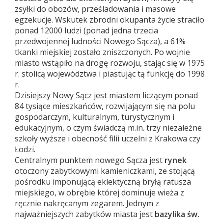
zsyłki do obozów, prześladowania i masowe
egzekucje. Wskutek zbrodni okupanta życie straciło
ponad 12000 ludzi (ponad jedna trzecia
przedwojennej ludności Nowego Sącza), a 61%
tkanki miejskiej zostało zniszczonych. Po wojnie
miasto wstąpiło na drogę rozwoju, stając się w 1975
r. stolicą województwa i piastując tą funkcję do 1998
r.
Dzisiejszy Nowy Sącz jest miastem liczącym ponad
84 tysiące mieszkańców, rozwijającym się na polu
gospodarczym, kulturalnym, turystycznym i
edukacyjnym, o czym świadczą m.in. trzy niezależne
szkoły wyższe i obecność filii uczelni z Krakowa czy
Łodzi.
Centralnym punktem nowego Sącza jest
rynek
otoczony zabytkowymi kamieniczkami, ze stojącą
pośrodku imponującą eklektyczną bryłą ratusza
miejskiego, w obrębie której dominuje wieża z
ręcznie nakręcanym zegarem. Jednym z
najważniejszych zabytków miasta jest
bazylika św.