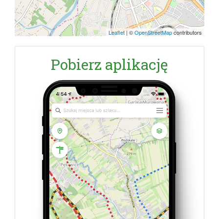
Leaflet
|
©
OpenStreetMap
contributors
Pobierz aplikację