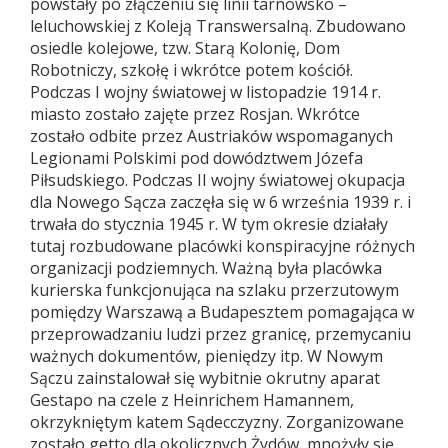
powstały po złączeniu się linii tarnowsko –
leluchowskiej z Koleją Transwersalną. Zbudowano
osiedle kolejowe, tzw. Starą Kolonię, Dom
Robotniczy, szkołę i wkrótce potem kościół.
Podczas I wojny światowej w listopadzie 1914 r.
miasto zostało zajęte przez Rosjan. Wkrótce
zostało odbite przez Austriaków wspomaganych
Legionami Polskimi pod dowództwem Józefa
Piłsudskiego. Podczas II wojny światowej okupacja
dla Nowego Sącza zaczęła się w 6 września 1939 r. i
trwała do stycznia 1945 r. W tym okresie działały
tutaj rozbudowane placówki konspiracyjne różnych
organizacji podziemnych. Ważną była placówka
kurierska funkcjonująca na szlaku przerzutowym
pomiędzy Warszawą a Budapesztem pomagająca w
przeprowadzaniu ludzi przez granicę, przemycaniu
ważnych dokumentów, pieniędzy itp. W Nowym
Sączu zainstalował się wybitnie okrutny aparat
Gestapo na czele z Heinrichem Hamannem,
okrzykniętym katem Sądecczyzny. Zorganizowane
zostało getto dla okolicznych Żydów, mnożyły się