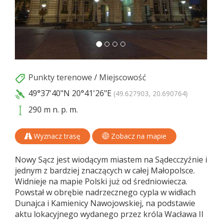
Punkty terenowe
/
Miejscowość
49°37'40"N
20°41'26"E
(49.627903, 20.690764)
290 m n. p. m.
Wyznacz trasę
Zobacz na mapie
Nowy Sącz jest wiodącym miastem na Sądecczyźnie i
jednym z bardziej znaczących w całej Małopolsce.
Widnieje na mapie Polski już od średniowiecza.
Powstał w obrębie nadrzecznego cypla w widłach
Dunajca i Kamienicy Nawojowskiej, na podstawie
aktu lokacyjnego wydanego przez króla Wacława II