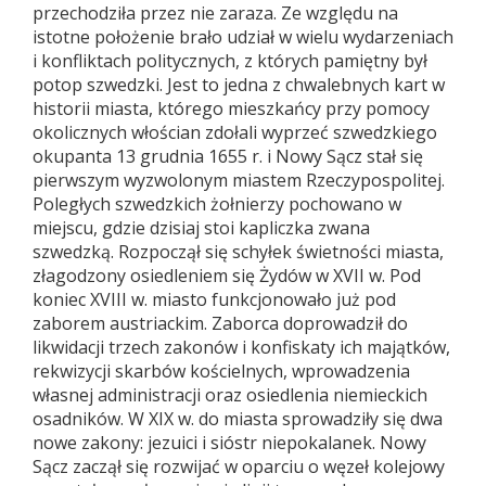
przechodziła przez nie zaraza. Ze względu na
istotne położenie brało udział w wielu wydarzeniach
i konfliktach politycznych, z których pamiętny był
potop szwedzki. Jest to jedna z chwalebnych kart w
historii miasta, którego mieszkańcy przy pomocy
okolicznych włościan zdołali wyprzeć szwedzkiego
okupanta 13 grudnia 1655 r. i Nowy Sącz stał się
pierwszym wyzwolonym miastem Rzeczypospolitej.
Poległych szwedzkich żołnierzy pochowano w
miejscu, gdzie dzisiaj stoi kapliczka zwana
szwedzką. Rozpoczął się schyłek świetności miasta,
złagodzony osiedleniem się Żydów w XVII w. Pod
koniec XVIII w. miasto funkcjonowało już pod
zaborem austriackim. Zaborca doprowadził do
likwidacji trzech zakonów i konfiskaty ich majątków,
rekwizycji skarbów kościelnych, wprowadzenia
własnej administracji oraz osiedlenia niemieckich
osadników. W XIX w. do miasta sprowadziły się dwa
nowe zakony: jezuici i sióstr niepokalanek. Nowy
Sącz zaczął się rozwijać w oparciu o węzeł kolejowy