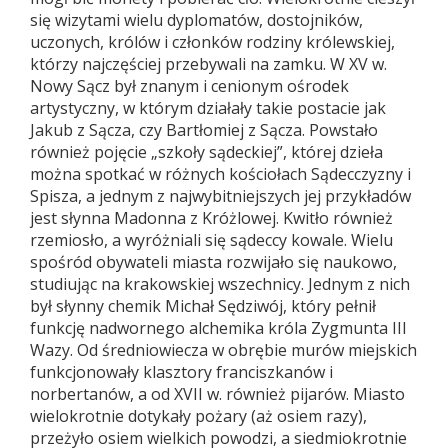
się wizytami wielu dyplomatów, dostojników,
uczonych, królów i członków rodziny królewskiej,
którzy najczęściej przebywali na zamku. W XV w.
Nowy Sącz był znanym i cenionym ośrodek
artystyczny, w którym działały takie postacie jak
Jakub z Sącza, czy Bartłomiej z Sącza. Powstało
również pojęcie „szkoły sądeckiej”, której dzieła
można spotkać w różnych kościołach Sądecczyzny i
Spisza, a jednym z najwybitniejszych jej przykładów
jest słynna Madonna z Króżlowej. Kwitło również
rzemiosło, a wyróżniali się sądeccy kowale. Wielu
spośród obywateli miasta rozwijało się naukowo,
studiując na krakowskiej wszechnicy. Jednym z nich
był słynny chemik Michał Sędziwój, który pełnił
funkcję nadwornego alchemika króla Zygmunta III
Wazy. Od średniowiecza w obrębie murów miejskich
funkcjonowały klasztory franciszkanów i
norbertanów, a od XVII w. również pijarów. Miasto
wielokrotnie dotykały pożary (aż osiem razy),
przeżyło osiem wielkich powodzi, a siedmiokrotnie