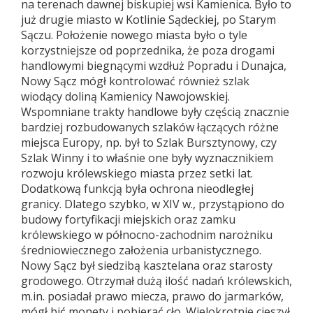
na terenach dawnej biskupiej wsi Kamienica. Było to
już drugie miasto w Kotlinie Sądeckiej, po Starym
Sączu. Położenie nowego miasta było o tyle
korzystniejsze od poprzednika, że poza drogami
handlowymi biegnącymi wzdłuż Popradu i Dunajca,
Nowy Sącz mógł kontrolować również szlak
wiodący doliną Kamienicy Nawojowskiej.
Wspomniane trakty handlowe były częścią znacznie
bardziej rozbudowanych szlaków łączących różne
miejsca Europy, np. był to Szlak Bursztynowy, czy
Szlak Winny i to właśnie one były wyznacznikiem
rozwoju królewskiego miasta przez setki lat.
Dodatkową funkcją była ochrona nieodległej
granicy. Dlatego szybko, w XIV w., przystąpiono do
budowy fortyfikacji miejskich oraz zamku
królewskiego w północno-zachodnim narożniku
średniowiecznego założenia urbanistycznego.
Nowy Sącz był siedzibą kasztelana oraz starosty
grodowego. Otrzymał dużą ilość nadań królewskich,
m.in. posiadał prawo miecza, prawo do jarmarków,
mógł bić monety i pobierać cło. Wielokrotnie cieszył