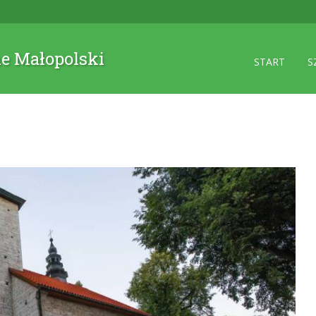
ne Małopolski
START
S