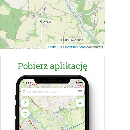
Leaflet
|
©
OpenStreetMap
contributors
Pobierz aplikację