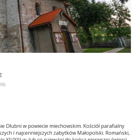
g
68)
ie Dłubni w powiecie miechowskim. Kościół parafialny
szych i najcenniejszych zabytków Małopolski. Romański,
XII/XIII w. lub co najwyżej do końca pierwszej ćwierci