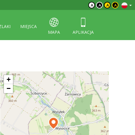
A
A
A
A
ZLAKI
MIEJSCA
MAPA
APLIKACJA
+
−