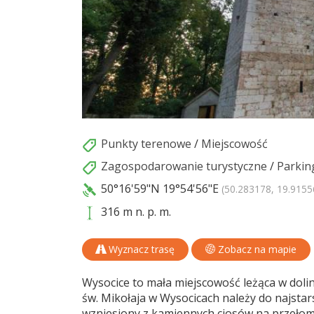
Punkty terenowe
/
Miejscowość
Zagospodarowanie turystyczne
/
Parkin
50°16'59"N
19°54'56"E
(50.283178, 19.9155
316 m n. p. m.
Wyznacz trasę
Zobacz na mapie
Wysocice to mała miejscowość leżąca w dolin
św. Mikołaja w Wysocicach należy do najstar
wzniesiony z kamiennych ciosów na przełomie 