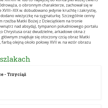
 Odrowąża, o obronnym charakterze, zachował się w
 XVIII–XIX w. dobudowano jedynie kruchtę i zakrystię,
odano wieżyczkę na sygnaturkę. Szczególnie cenny
ym rzeźba Matki Bożej z Dzieciątkiem na tronie
 zewnątrz nad absydą), tympanon południowego portalu
go Chrystusa oraz dwudzielne, arkadowe okna z
 głównym znajduje się otoczony czcią obraz Matki
, farbą olejną około połowy XVII w. na wzór obrazu
 szlakach
e - Trzyciąż