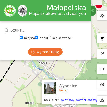
Małopolska
Mapa szlaków turystycznych
miejsca
szlaki
miejscowości
Wyznacz trasę
×
Wysocice
Więcej
Dodaj punkt:
początkowy
pośredni
docelowy