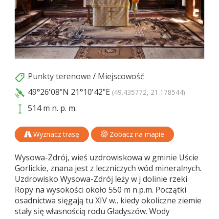
Punkty terenowe
/
Miejscowość
49°26'08"N
21°10'42"E
(49.435772, 21.178544)
514 m n. p. m.
Wyznacz trasę
Zobacz na mapie
Wysowa-Zdrój, wieś uzdrowiskowa w gminie Uście
Gorlickie, znana jest z leczniczych wód mineralnych.
Uzdrowisko Wysowa-Zdrój leży w j dolinie rzeki
Ropy na wysokości około 550 m n.p.m. Początki
osadnictwa sięgają tu XIV w., kiedy okoliczne ziemie
stały się własnością rodu Gładyszów. Wody