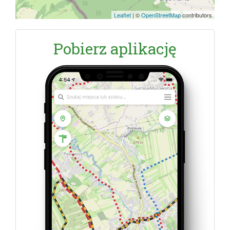
Leaflet
|
©
OpenStreetMap
contributors
Pobierz aplikację