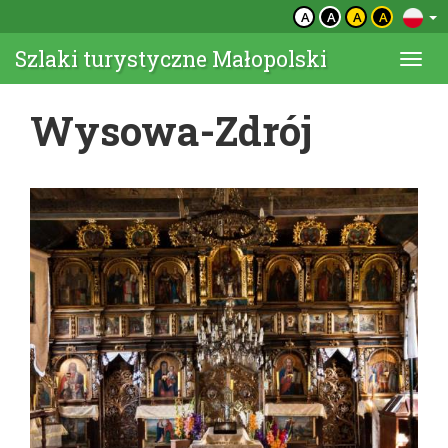
A
A
A
A
Szlaki turystyczne Małopolski
Togg
navi
Wysowa-Zdrój