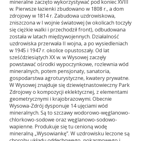
mineralne zaczęto wykorzystywać pod koniec XVIII
w. Pierwsze łazienki zbudowano w 1808 r., a dom
zdrojowy w 1814 r. Zabudowa uzdrowiskowa,
zniszczona w I wojnie światowej (w okolicach toczyły
się ciężkie walki i przechodził front), odbudowana
została w latach międzywojennych. Działalność
uzdrowiska przerwała II wojna, a po wysiedleniach
w 1945 i 1947 r. okolice opustoszały. Od lat
sześćdziesiątych XX w. w Wysowej zaczęły
powstawać ośrodki wypoczynkowe, rozlewnia wód
mineralnych, potem pensjonaty, sanatoria,
gospodarstwa agroturystyczne, kwatery prywatne.
W Wysowej znajduje się dziewiętnastowieczny Park
Zdrojowy o kompozycji eklektycznej, z elementami
geometrycznymi i krajobrazowymi. Obecnie
Wysowa-Zdrój dysponuje 14 ujęciami wód
mineralnych. Są to szczawy wodorowo-węglanowo-
chlorkowo-sodowe oraz węglanowo-sodowo-
wapienne. Produkuje się tu cenioną wodę
mineralną „Wysowiankę”. W uzdrowisku leczone są
choroby układu oddechowego, pokarmowego i