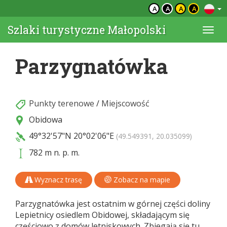
A
A
A
A
Szlaki turystyczne Małopolski
Togg
navi
Parzygnatówka
Punkty terenowe
/
Miejscowość
Obidowa
49°32'57"N
20°02'06"E
(49.549391, 20.035099)
782 m n. p. m.
Wyznacz trasę
Zobacz na mapie
Parzygnatówka jest ostatnim w górnej części doliny
Lepietnicy osiedlem Obidowej, składającym się
częściowo z domów letniskowych. Zbiegają się tu