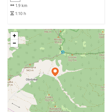
Jaworzyna Porębska - granica
1.9 km
GPN
1:10 h
+
−