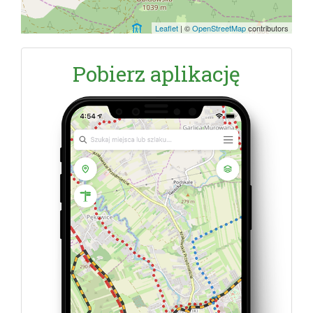
Leaflet
|
©
OpenStreetMap
contributors
Pobierz aplikację