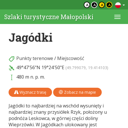
A
A
A
A
Szlaki turystyczne Małopolski
Togg
navi
Jagódki
Punkty terenowe
/
Miejscowość
49°47'56"N
19°24'50"E
(49.799079, 19.414103)
480 m n. p. m.
Wyznacz trasę
Zobacz na mapie
Jagódki to najbardziej na wschód wysunięty i
najbardziej znany przysiółek Rzyk, położony u
podnóża Leskowca, w górnej części doliny
Wieprzówki. W Jagódkach ulokowany jest