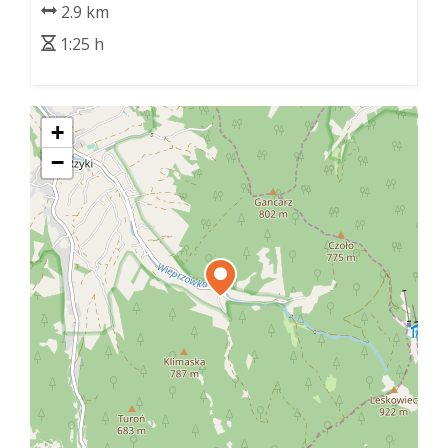
2.9 km
1:25 h
+
−