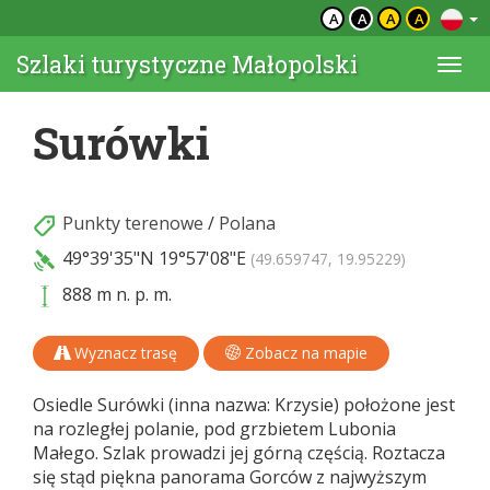
A
A
A
A
Szlaki turystyczne Małopolski
Togg
navi
Surówki
Punkty terenowe
/
Polana
49°39'35"N
19°57'08"E
(49.659747, 19.95229)
888 m n. p. m.
Wyznacz trasę
Zobacz na mapie
Osiedle Surówki (inna nazwa: Krzysie) położone jest
na rozległej polanie, pod grzbietem Lubonia
Małego. Szlak prowadzi jej górną częścią. Roztacza
się stąd piękna panorama Gorców z najwyższym