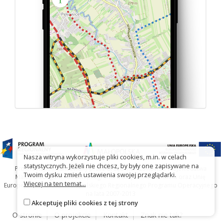
Nasza witryna wykorzystuje pliki cookies, m.in. w celach
statystycznych. Jeżeli nie chcesz, by były one zapisywane na
Projekt współfinansowany przez Urząd Marszałkowski Województwa
Twoim dysku zmień ustawienia swojej przeglądarki.
Małopolskiego w ramach programu Małopolska Gościnna oraz Unię
Więcej na ten temat...
Europejską w ramach Małopolskiego Regionalnego Programu Operacyjnego
na lata 2007-2013
Akceptuję pliki cookies z tej strony
O stronie
O projekcie
Kontakt
Znak nie tak?