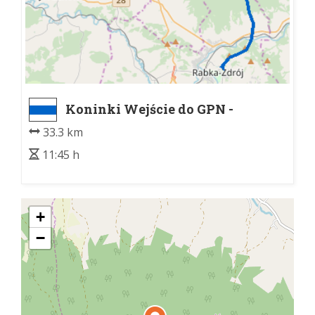
Koninki Wejście do GPN -
Jordanów rynek
33.3 km
11:45 h
+
−