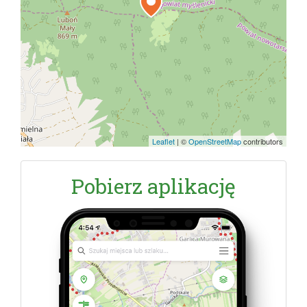
Leaflet
|
©
OpenStreetMap
contributors
Pobierz aplikację