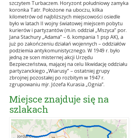
szczytem Turbaczem. Horyzont południowy zamyka
koronka Tatr. Położone na uboczu, kilka
kilometrów od najbliższych miejscowości osiedle
było w latach II wojny światowej miejscem pobytu
kurierów i partyzantów (m.in. oddział „Mszyca” por.
Jana Stachury „Adama” – 6. kompania 1 psp AK), a
już po zakończeniu działań wojennych – oddziałów
podziemia antykomunistycznego. W 1949 r. było
jedną ze scen misternej akcji Urzędu
Bezpieczeństwa, mającej na celu likwidację oddziału
partyzanckiego „Wiarusy” – ostatniej grupy
zbrojnej pozostałej po rozbitym w 1947 r.
zgrupowaniu mjr. Józefa Kurasia „Ognia”.
Miejsce znajduje się na
szlakach