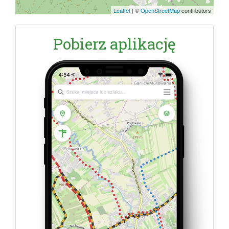
Leaflet
|
©
OpenStreetMap
contributors
Pobierz aplikację