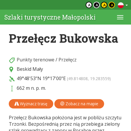
A
A
A
A
Szlaki turystyczne Małopolski
Togg
navi
Przełęcz Bukowska
Punkty terenowe
/
Przełęcz
Beskid Mały
49°48'53"N
19°17'00"E
(49.814808, 19.283559)
662 m n. p. m.
Wyznacz trasę
Zobacz na mapie
Przełęcz Bukowska położona jest w pobliżu szczytu
Trzonki. Bezpośrednią przez nią przebiega zielony
szlak prowadzący z zapory w Porąbce przez