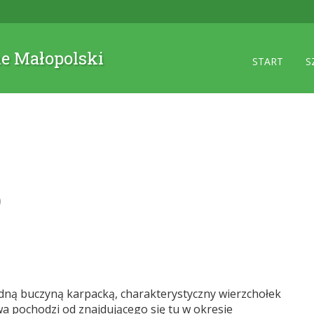
ne Małopolski
START
S
)
odną buczyną karpacką, charakterystyczny wierzchołek
 pochodzi od znajdującego się tu w okresie