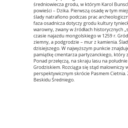
średniowiecza grodu, w którym Karol Bunsc
powieści – Dzika. Pierwszą osadę w tym miejs
ślady natrafiono podczas prac archeologicz
faza osadnicza dotyczy grodu kultury tynieckiej 
warowny, zwany w źródłach historycznych „sz
czasie najazdu mongolskiego w 1259 r. Gród 
ziemny, a podgrodzie – mur z kamienia. Śla
dzisiejszego. W najwyższym punkcie znajduj
pamiątkę cmentarza partyzanckiego, który z
Ponad przełęczą, na skraju lasu na południ
Grodziskiem. Rozciąga się stąd malowniczy
perspektywicznym skrócie Pasmem Cietnia. Z
Beskidu Średniego.