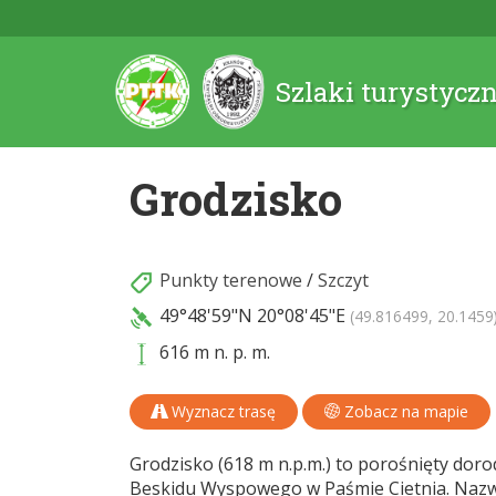
Szlaki turystycz
Grodzisko
Punkty terenowe
/
Szczyt
49°48'59"N
20°08'45"E
(49.816499, 20.1459
616 m n. p. m.
Wyznacz trasę
Zobacz na mapie
Grodzisko (618 m n.p.m.) to porośnięty dor
Beskidu Wyspowego w Paśmie Cietnia. Nazwa