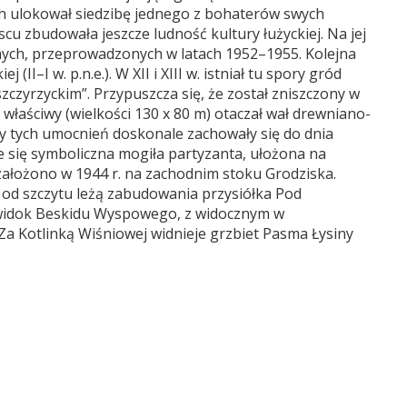
h ulokował siedzibę jednego z bohaterów swych
cu zbudowała jeszcze ludność kultury łużyckiej. Na jej
nych, przeprowadzonych w latach 1952–1955. Kolejna
(II–I w. p.n.e.). W XII i XIII w. istniał tu spory gród
czyrzyckim”. Przypuszcza się, że został zniszczony w
właściwy (wielkości 130 x 80 m) otaczał wał drewniano-
dy tych umocnień doskonale zachowały się do dnia
e się symboliczna mogiła partyzanta, ułożona na
ałożono w 1944 r. na zachodnim stoku Grodziska.
e od szczytu leżą zabudowania przysiółka Pod
 widok Beskidu Wyspowego, z widocznym w
a Kotlinką Wiśniowej widnieje grzbiet Pasma Łysiny