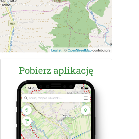
Leaflet
|
©
OpenStreetMap
contributors
Pobierz aplikację