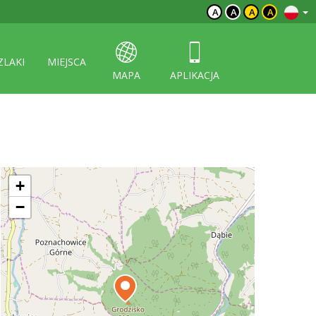
A
A
A
A
ZLAKI
MIEJSCA
MAPA
APLIKACJA
+
−