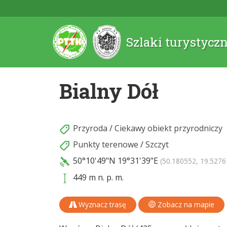
Szlaki turystycz
Bialny Dół
Przyroda
/
Ciekawy obiekt przyrodniczy
Punkty terenowe
/
Szczyt
50°10'49"N
19°31'39"E
(50.180552, 19.5276
449 m n. p. m.
Wyznacz trasę
Zobacz na mapie