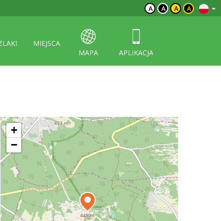
A
A
A
A
ZLAKI
MIEJSCA
MAPA
APLIKACJA
+
−