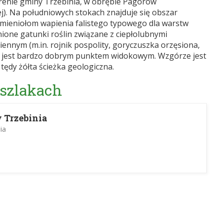
terenie gminy Trzebinia, w obrębie Pagórów
). Na południowych stokach znajduje się obszar
mieniołom wapienia falistego typowego dla warstw
ione gatunki roślin związane z ciepłolubnymi
ennym (m.in. rojnik pospolity, goryczuszka orzęsiona,
nia jest bardzo dobrym punktem widokowym. Wzgórze jest
 tędy żółta ścieżka geologiczna.
 szlakach
 Trzebinia
ia