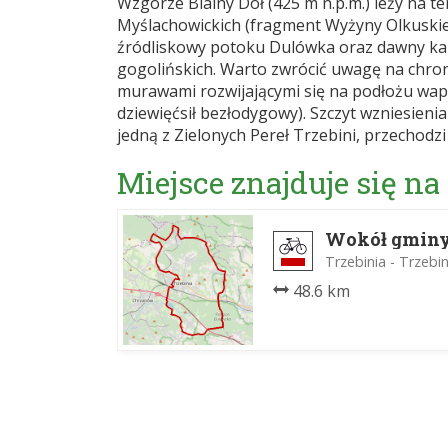
Wzgórze Bialny Dół (425 m n.p.m.) leży na 
Myślachowickich (fragment Wyżyny Olkuskiej
źródliskowy potoku Dulówka oraz dawny ka
gogolińskich. Warto zwrócić uwagę na chron
murawami rozwijającymi się na podłożu wapi
dziewięćsił bezłodygowy). Szczyt wzniesie
jedną z Zielonych Pereł Trzebini, przechodzi
Miejsce znajduje się na
Wokół gminy
Trzebinia - Trzebin
48.6 km