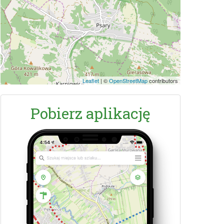
Leaflet
|
©
OpenStreetMap
contributors
Pobierz aplikację