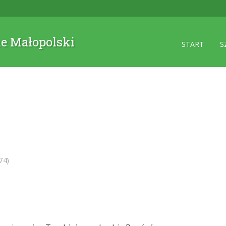
ne Małopolski
START
S
74)