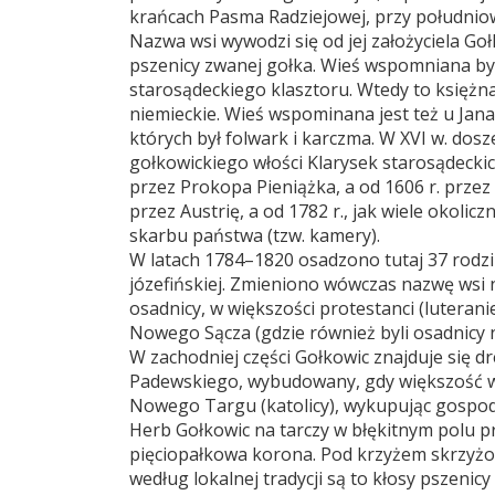
krańcach Pasma Radziejowej, przy południo
Nazwa wsi wywodzi się od jej założyciela Go
pszenicy zwanej gołka. Wieś wspomniana był
starosądeckiego klasztoru. Wtedy to księżna
niemieckie. Wieś wspominana jest też u Jana
których był folwark i karczma. W XVI w. dosze
gołkowickiego włości Klarysek starosądecki
przez Prokopa Pieniążka, a od 1606 r. przez
przez Austrię, a od 1782 r., jak wiele okoli
skarbu państwa (tzw. kamery).
W latach 1784–1820 osadzono tutaj 37 rodzi
józefińskiej. Zmieniono wówczas nazwę wsi 
osadnicy, w większości protestanci (luteranie
Nowego Sącza (gdzie również byli osadnicy n
W zachodniej części Gołkowic znajduje się dr
Padewskiego, wybudowany, gdy większość w 
Nowego Targu (katolicy), wykupując gosp
Herb Gołkowic na tarczy w błękitnym polu prz
pięciopałkowa korona. Pod krzyżem skrzyżo
według lokalnej tradycji są to kłosy pszenicy 