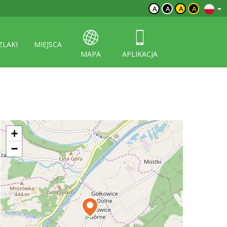
A
A
A
A
ZLAKI
MIEJSCA
MAPA
APLIKACJA
+
−