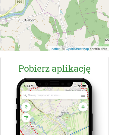
Leaflet
|
©
OpenStreetMap
contributors
Pobierz aplikację