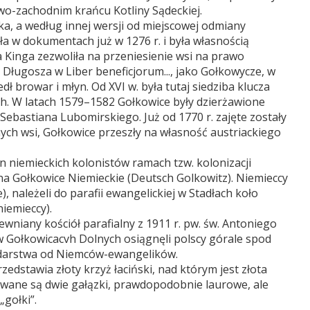
wo-zachodnim krańcu Kotliny Sądeckiej.
łka, a według innej wersji od miejscowej odmiany
a w dokumentach już w 1276 r. i była własnością
 Kinga zezwoliła na przeniesienie wsi na prawo
 Długosza w Liber beneficjorum..., jako Gołkowycze, w
dł browar i młyn. Od XVI w. była tutaj siedziba klucza
ch. W latach 1579–1582 Gołkowice były dzierżawione
 Sebastiana Lubomirskiego. Już od 1770 r. zajęte zostały
cznych wsi, Gołkowice przeszły na własność austriackiego
n niemieckich kolonistów ramach tzw. kolonizacji
na Gołkowice Niemieckie (Deutsch Golkowitz). Niemieccy
), należeli do parafii ewangelickiej w Stadłach koło
iemieccy).
ewniany kościół parafialny z 1911 r. pw. św. Antoniego
Gołkowicacvh Dolnych osiągnęli polscy górale spod
odarstwa od Niemców-ewangelików.
edstawia złoty krzyż łaciński, nad którym jest złota
wane są dwie gałązki, prawdopodobnie laurowe, ale
„gołki”.