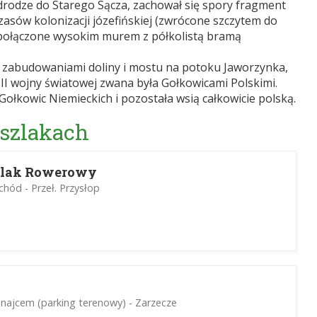
drodze do Starego Sącza, zachował się spory fragment
asów kolonizacji józefińskiej (zwrócone szczytem do
połączone wysokim murem z półkolistą bramą
 zabudowaniami doliny i mostu na potoku Jaworzynka,
 II wojny światowej zwana była Gołkowicami Polskimi.
Gołkowic Niemieckich i pozostała wsią całkowicie polską.
 szlakach
zlak Rowerowy
hód - Przeł. Przysłop
najcem (parking terenowy) - Zarzecze