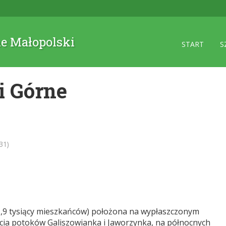
ne Małopolski
START
S
i Górne
31)
 1,9 tysiący mieszkańców) położona na wypłaszczonym
cia potoków Galiszowianka i Jaworzynka, na północnych