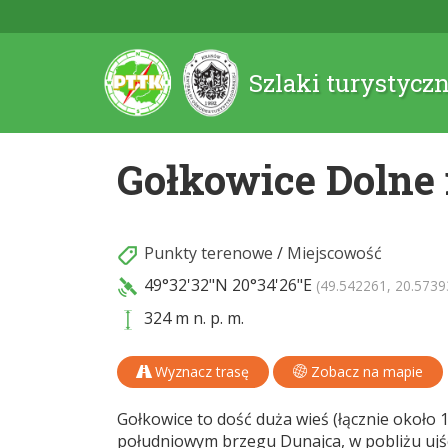
Szlaki turystycz
Gołkowice Dolne 
Punkty terenowe
/
Miejscowość
49°32'32"N
20°34'26"E
(49.542261, 20.5739
324 m n. p. m.
Wyznacz trasę
Zobacz na mapie
Gołkowice to dość duża wieś (łącznie około
południowym brzegu Dunajca, w pobliżu ujś