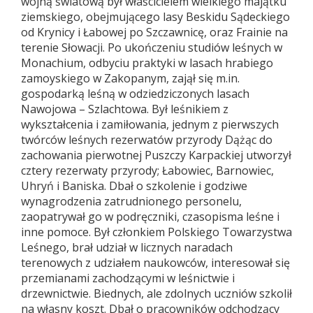
wojną światową był właścicielem wielkiego majątku
ziemskiego, obejmującego lasy Beskidu Sądeckiego
od Krynicy i Łabowej po Szczawnicę, oraz Frainie na
terenie Słowacji. Po ukończeniu studiów leśnych w
Monachium, odbyciu praktyki w lasach hrabiego
zamoyskiego w Zakopanym, zajął się m.in.
gospodarką leśną w odziedziczonych lasach
Nawojowa – Szlachtowa. Był leśnikiem z
wykształcenia i zamiłowania, jednym z pierwszych
twórców leśnych rezerwatów przyrody Dążąc do
zachowania pierwotnej Puszczy Karpackiej utworzył
cztery rezerwaty przyrody; Łabowiec, Barnowiec,
Uhryń i Baniska. Dbał o szkolenie i godziwe
wynagrodzenia zatrudnionego personelu,
zaopatrywał go w podręczniki, czasopisma leśne i
inne pomoce. Był członkiem Polskiego Towarzystwa
Leśnego, brał udział w licznych naradach
terenowych z udziałem naukowców, interesował się
przemianami zachodzącymi w leśnictwie i
drzewnictwie. Biednych, ale zdolnych uczniów szkolił
na własny koszt. Dbał o pracowników odchodzący