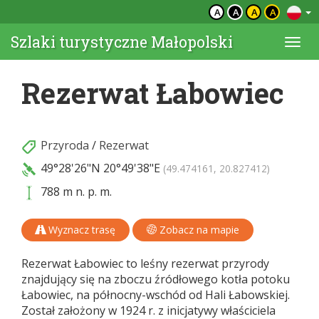
A
A
A
A
Szlaki turystyczne Małopolski
Togg
navi
Rezerwat Łabowiec
Przyroda
/
Rezerwat
49°28'26"N
20°49'38"E
(49.474161, 20.827412)
788 m n. p. m.
Wyznacz trasę
Zobacz na mapie
Rezerwat Łabowiec to leśny rezerwat przyrody
znajdujący się na zboczu źródłowego kotła potoku
Łabowiec, na północny-wschód od Hali Łabowskiej.
Został założony w 1924 r. z inicjatywy właściciela