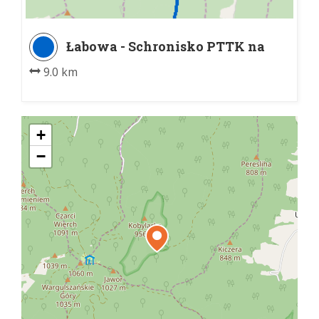
Łabowa - Schronisko PTTK na
Hali Łabowskiej
9.0 km
+
−