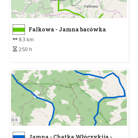
Falkowa - Jamna bacówka
8.3 km
2:50 h
Jamna - Chatka Włóczykija -