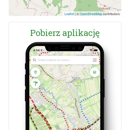
Leaflet
|
©
OpenStreetMap
contributors
Pobierz aplikację