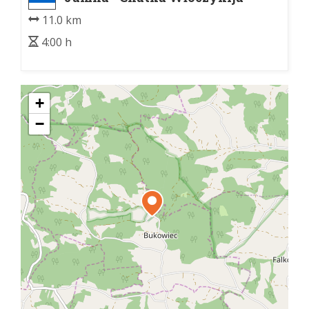
Jamna - Chatka Włóczykija
11.0 km
4:00 h
+
−