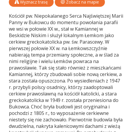
Wyznacz trasę
Zobacz na mapie
Kościół pw. Niepokalanego Serca Najświętszej Marii
Panny w Bukowcu do momentu powołania parafii
we wsi w połowie XX w., stał w Kamiannej w
Beskidzie Niskim i służył lokalnym Łemkom jako
cerkiew greckokatolicka pw. św. Parascewy. W
pierwszej połowie XX w. na Łemkowszczyźnie
nabierają tempa przemiany społeczne, a w ślad za
nimi religijne i wielu Łemków powraca na
prawosławie. Tak się stało również z mieszkańcami
Kamiannej, którzy zbudowali sobie nową cerkiew, a
stara została opuszczona. Po wysiedleniach z 1947
r. przybyli polscy osadnicy, którzy zaadoptowali
cerkiew prawosławną na kościół katolicki, a stara
greckokatolicka w 1949 r. została przeniesiona do
Bukowca. Choć bryła budowli jest oryginalna i
pochodzi z 1805 r., to wyposażenie cerkiewne
niestety się nie zachowało. Pierwotnie budowla była
dwudzielna, nakryta kalenicowymi dachami z wieżą