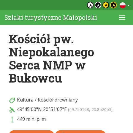
A
A
A
A
Szlaki turystyczne Małopolski
Togg
navi
Kościół pw.
Niepokalanego
Serca NMP w
Bukowcu
Kultura
/
Kościół drewniany
49°45'00"N
20°51'07"E
(49.750168, 20.852053)
449 m n. p. m.