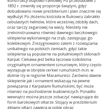
konstrukcji słupowo-ramowej. Po przebudowie z
1892 r. zmieniły się proporcje świątyni, gdyż
dobudowano nowe prezbiterium i plan znacznie się
wydłużył. Po złożeniu kościoła w Bukowcu zabrakło
cebulastych hełmów, które wcześniej zdobiły dach,
oraz tarczy zegarowej na wieży. Niestety nie
zrekonstruowano również dawnego beczkowego
sklepienia wykonanego na zrąb, zastępując go
kolebkowym. Zrezygnowano zatem z rozwiązania
unikalnego na polskich ziemiach, gdyż takie
sklepienia są popularne na południowych skłonach
Karpat. Ciekawa jest belka tęczowa ozdobiona
oryginalnym ornamentem sznurowym, który często
występuje w obrębie cerkwi rumuńskich m.in. w
dolinie Izy w regionie Maramuresz. Zarówno dawne
sklepienie jak i ornament wskazują na pewne
powiązania z Karpatami Rumuńskimi, być może
również na pochodzenie budowniczych. Ponadto
wewnątrz można jeszcze zobaczyć nawiązujące do
form barokowych ołtarze. Stojący w prezbiterium
główny ołtarz zawiera w sobie obraz