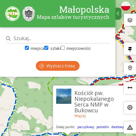
Małopolska
Mapa szlaków turystycznych
miejsca
szlaki
miejscowości
Wyznacz trasę
×
Kościół pw.
Niepokalanego
Serca NMP w
Bukowcu
Więcej
Dodaj punkt:
początkowy
pośredni
docelowy