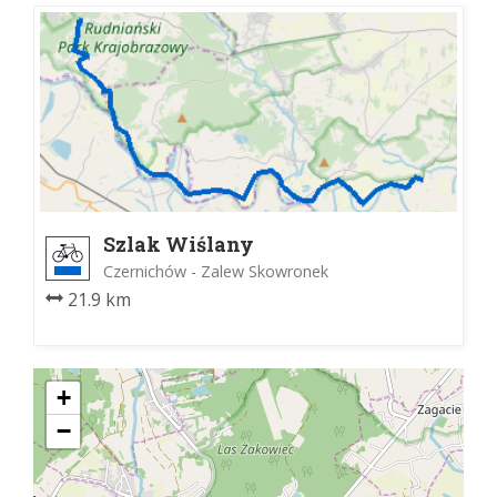
Szlak Wiślany
Czernichów - Zalew Skowronek
21.9 km
+
−