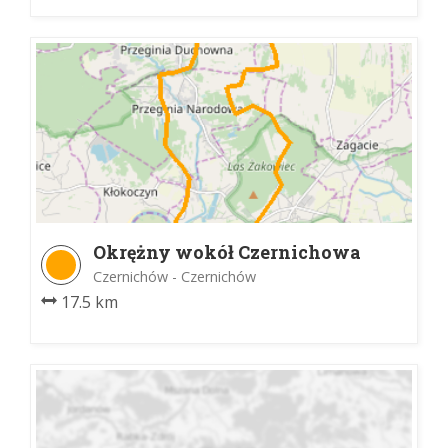
Okrężny wokół Czernichowa
Trasa 1
Czernichów - Czernichów
17.5 km