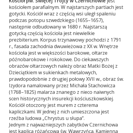
Kościół pw. Świętej Trójcy w Czernichowie
jest
kościołem parafialnym. W najstarszych partiach jest
gotycki. Kościół wraz z częścią wsi uległ spaleniu
podczas potopu szwedzkiego (1655–1657),
następnie odbudowany w 1680 r. Najstarszą
gotycką częścią kościoła jest niewielkie
prezbiterium. Korpus trzynawowy pochodzi z 1791
r., fasada zachodnia dwuwieżowa z XX w. Wnętrze
kościoła jest w większości barokowe, ołtarze
późnobarokowe i rokokowe. Do ciekawszych
obrazów ołtarzowych należy obraz Matki Bożej z
Dzieciątkiem w sukienkach metalowych,
prawdopodobnie z drugiej połowy XVII w., obraz św.
Izydora namalowany przez Michała Stachowicza
(1768–1825) malarza znanego z nieco naiwnych
scen historycznych insurekcji kościuszkowskiej.
Kościół otoczony jest murem z czterema
kapliczkami. W jednej z nich umieszczona jest
rzeźba ludowa „Chrystus u słupa”.
Jednym z najważniejszych zabytków Czernichowa
jest kaplica różańcowa św. Wawrzyńca. Kamienna