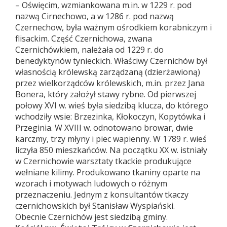
– Oświęcim, wzmiankowana m.in. w 1229 r. pod
nazwą Cirnechowo, a w 1286 r. pod nazwą
Czernechow, była ważnym ośrodkiem korabniczym i
flisackim. Część Czernichowa, zwana
Czernichówkiem, należała od 1229 r. do
benedyktynów tynieckich. Właściwy Czernichów był
własnością królewską zarządzaną (dzierżawioną)
przez wielkorządców królewskich, m.in. przez Jana
Bonera, który założył stawy rybne. Od pierwszej
połowy XVI w. wieś była siedzibą klucza, do którego
wchodziły wsie: Brzezinka, Kłokoczyn, Kopytówka i
Przeginia. W XVIII w. odnotowano browar, dwie
karczmy, trzy młyny i piec wapienny. W 1789 r. wieś
liczyła 850 mieszkańców. Na początku XX w. istniały
w Czernichowie warsztaty tkackie produkujące
wełniane kilimy. Produkowano tkaniny oparte na
wzorach i motywach ludowych o różnym
przeznaczeniu. Jednym z konsultantów tkaczy
czernichowskich był Stanisław Wyspiański.
Obecnie Czernichów jest siedzibą gminy.