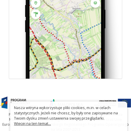
Nasza witryna wykorzystuje pliki cookies, m.in. w celach
statystycznych. Jeżeli nie chcesz, by były one zapisywane na
Projekt współfinansowany przez Urząd Marszałkowski Województwa
Twoim dysku zmień ustawienia swojej przeglądarki.
Małopolskiego w ramach programu Małopolska Gościnna oraz Unię
Więcej na ten temat...
Europejską w ramach Małopolskiego Regionalnego Programu Operacyjnego
na lata 2007-2013