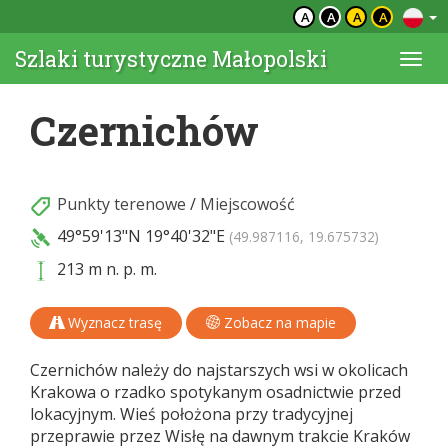
A
A
A
A
Szlaki turystyczne Małopolski
Togg
navi
Czernichów
Punkty terenowe
/
Miejscowość
49°59'13"N
19°40'32"E
(49.987116, 19.675732)
213 m n. p. m.
Wyznacz trasę
Zobacz na mapie
Czernichów należy do najstarszych wsi w okolicach
Krakowa o rzadko spotykanym osadnictwie przed
lokacyjnym. Wieś położona przy tradycyjnej
przeprawie przez Wisłę na dawnym trakcie Kraków