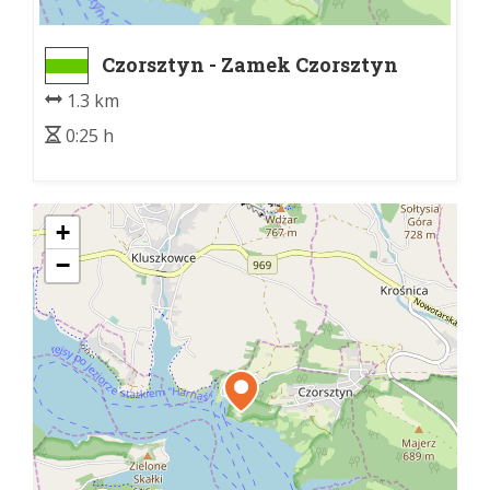
Czorsztyn - Zamek Czorsztyn
1.3 km
0:25 h
+
−