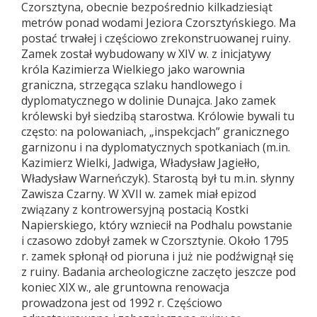
Czorsztyna, obecnie bezpośrednio kilkadziesiąt
metrów ponad wodami Jeziora Czorsztyńskiego. Ma
postać trwałej i częściowo zrekonstruowanej ruiny.
Zamek został wybudowany w XIV w. z inicjatywy
króla Kazimierza Wielkiego jako warownia
graniczna, strzegąca szlaku handlowego i
dyplomatycznego w dolinie Dunajca. Jako zamek
królewski był siedzibą starostwa. Królowie bywali tu
często: na polowaniach, „inspekcjach” granicznego
garnizonu i na dyplomatycznych spotkaniach (m.in.
Kazimierz Wielki, Jadwiga, Władysław Jagiełło,
Władysław Warneńczyk). Starostą był tu m.in. słynny
Zawisza Czarny. W XVII w. zamek miał epizod
związany z kontrowersyjną postacią Kostki
Napierskiego, który wzniecił na Podhalu powstanie
i czasowo zdobył zamek w Czorsztynie. Około 1795
r. zamek spłonął od pioruna i już nie podźwignął się
z ruiny. Badania archeologiczne zaczęto jeszcze pod
koniec XIX w., ale gruntowna renowacja
prowadzona jest od 1992 r. Częściowo