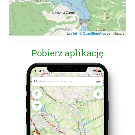
Leaflet
|
©
OpenStreetMap
contributors
Pobierz aplikację