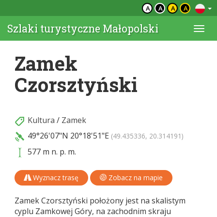
A
A
A
A
Szlaki turystyczne Małopolski
Togg
navi
Zamek
Czorsztyński
Kultura
/
Zamek
49°26'07"N
20°18'51"E
(49.435336, 20.314191)
577 m n. p. m.
Wyznacz trasę
Zobacz na mapie
Zamek Czorsztyński położony jest na skalistym
cyplu Zamkowej Góry, na zachodnim skraju