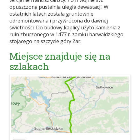
tercjanie franciszkańscy. Po II wojnie św.
opuszczona pustelnia uległa dewastacji. W
ostatnich latach została gruntownie
odremontowana i przywrócona do dawnej
świetności. Do budowy kaplicy użyto kamienia z
ruin zburzonego w 1477 r. zamku barwałdzkiego
stojącego na szczycie góry Żar.
Miejsce znajduje się na
szlakach