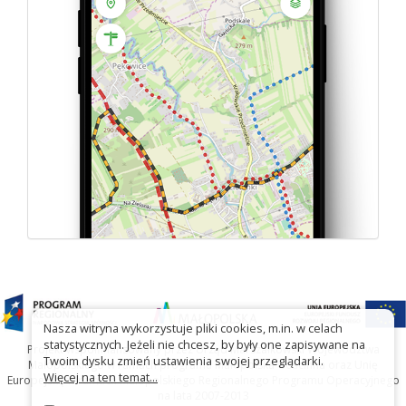
Nasza witryna wykorzystuje pliki cookies, m.in. w celach
statystycznych. Jeżeli nie chcesz, by były one zapisywane na
Projekt współfinansowany przez Urząd Marszałkowski Województwa
Twoim dysku zmień ustawienia swojej przeglądarki.
Małopolskiego w ramach programu Małopolska Gościnna oraz Unię
Więcej na ten temat...
Europejską w ramach Małopolskiego Regionalnego Programu Operacyjnego
na lata 2007-2013