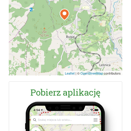
Leaflet
|
©
OpenStreetMap
contributors
Pobierz aplikację