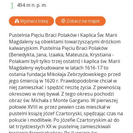
494 m n. p. m.
Wyznacz trasę
Zobacz na mapie
Pustelnia Pięciu Braci Polaków i Kaplica Św. Marii
Magdaleny są obiektami towarzyszącymi dróżkom
kalwaryjskim. Pustelnia Pięciu Braci Polaków
(Benedykta, Jana, Izaaka, Mateusza, Krystiana -
Polakami byli tylko trzej ostatni) i kaplica św. Marii
Magdaleny wybudowane w latach 1616-17 to
ostania fundacja Mikołaja Zebrzydowskiego przed
jego śmiercią w 1620 r. Prawdopodobnie chciał w
niej zamieszkać i spędzić resztę życia. Z pewnością
okresowo w niej bywał. Z tego okresu pochodzi
obraz św. Michała z Monte Gargano. W pierwszej
połowie XVIII w. przez pewien czas mieszkał w
pustelni książę Józef Czartoryski, spędzając czas na
pokucie i modlitwie. Po Józefie Czartoryskim aż do
lat trzydziestych XX w. pustelnię zamieszkiwali