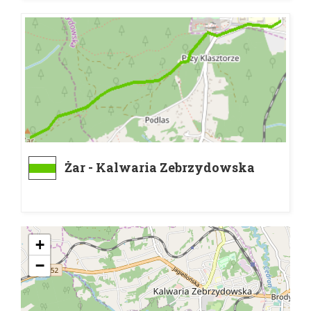
Żar - Kalwaria Zebrzydowska
Klasztor
+
−