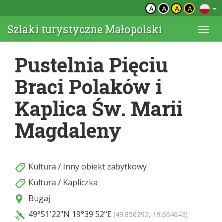
A
A
A
A
Szlaki turystyczne Małopolski
Togg
navi
Pustelnia Pięciu
Braci Polaków i
Kaplica Św. Marii
Magdaleny
Kultura
/
Inny obiekt zabytkowy
Kultura
/
Kapliczka
Bugaj
49°51'22"N
19°39'52"E
(49.856292, 19.664643)