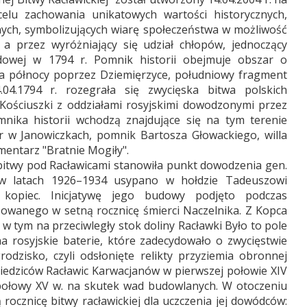
lu zachowania unikatowych wartości historycznych,
lnych, symbolizujących wiarę społeczeństwa w możliwość
 a przez wyróżniający się udział chłopów, jednoczący
dowej w 1794 r. Pomnik historii obejmuje obszar o
na północy poprzez Dziemięrzyce, południowy fragment
04.1794 r. rozegrała się zwycięska bitwa polskich
ościuszki z oddziałami rosyjskimi dowodzonymi przez
ika historii wchodzą znajdujące się na tym terenie
ór w Janowiczkach, pomnik Bartosza Głowackiego, willa
entarz "Bratnie Mogiły".
bitwy pod Racławicami stanowiła punkt dowodzenia gen.
 w latach 1926–1934 usypano w hołdzie Tadeuszowi
 kopiec. Inicjatywę jego budowy podjęto podczas
izowanego w setną rocznicę śmierci Naczelnika. Z Kopca
 w tym na przeciwległy stok doliny Racławki Było to pole
a rosyjskie baterie, które zadecydowało o zwycięstwie
odzisko, czyli odsłonięte relikty przyziemia obronnej
ziedziców Racławic Karwacjanów w pierwszej połowie XIV
połowy XV w. na skutek wad budowlanych. W otoczeniu
 rocznicę bitwy racławickiej dla uczczenia jej dowódców: