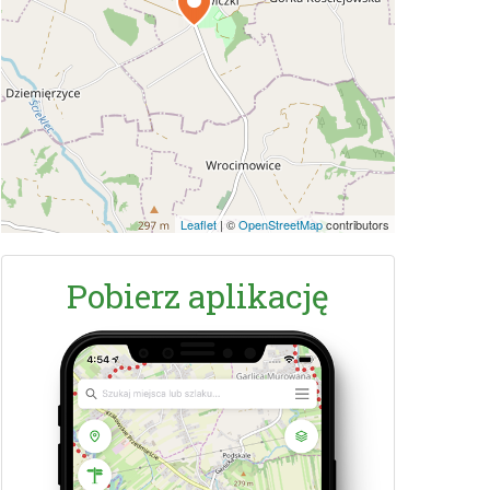
Leaflet
|
©
OpenStreetMap
contributors
Pobierz aplikację