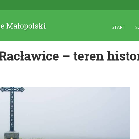
ne Małopolski
START
S
„Racławice – teren hist