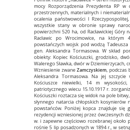
mocy Rozporządzenia Prezydenta RP w ce
przestrzennych, materialnych i niemateria
ocalenia państwowości I Rzeczypospolitej,
wszystkie stany w obronie sprawy naro
powierzchni 520 ha, od Racławickiej Góry 
Racławic po Wrocimowice, na którym 4.
powstańczych wojsk pod wodzą Tadeusza K
gen. Aleksandra Tormasowa. W skład pomn
obiekty: Kopiec Kościuszki, grodzisko, dw
Walerego Sławka, dwór w Dziemierzycach, cm
Wzniesienie zwane
Zamczyskiem
, podczas 
Aleksandra Tormasowa. Na jej szczycie
Kościuszce niewielki, 14 m wysokości,
patriotycznego wiecu 15.10.1917 r. zorgan
Kościuszki roztacza się widok na pole bitwy,
słynnego natarcia chłopskich kosynierów n
powstańców. Poniżej kopca znajduje się gr
rezydencji wzniesionej przez ówczesnych d
w. i zapewne częściowo rozebranej około 
rośnie 5 lip posadzonych w 1894 r., w setną