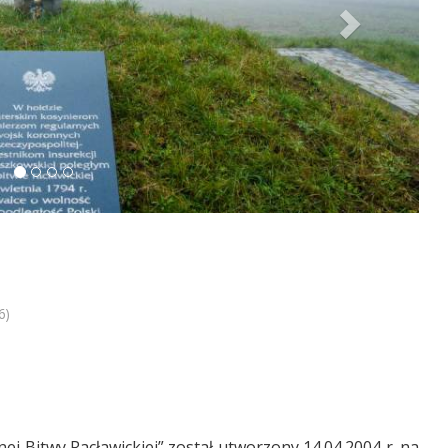
6)
nej Bitwy Racławickiej” został utworzony 14.04.2004 r. na