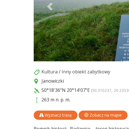
Kultura
/
Inny obiekt zabytkowy
Janowiczki
50°18'36"N
20°14'07"E
(50.310237, 20.2353
263 m n. p. m.
Wyznacz trasę
Zobacz na mapie
Pomnik historii „Racławice – teren historycz