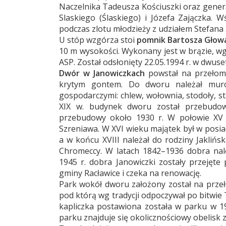
Naczelnika Tadeusza Kościuszki oraz gener
Slaskiego (Ślaskiego) i Józefa Zajączka. W
podczas zlotu młodzieży z udziałem Stefana
U stóp wzgórza stoi
pomnik Bartosza Głow
10 m wysokości. Wykonany jest w brązie, w
ASP. Został odsłonięty 22.05.1994 r. w dwuse
Dwór w Janowiczkach
powstał na przełomi
krytym gontem. Do dworu należał mur
gospodarczymi: chlew, wołownia, stodoły, st
XIX w. budynek dworu został przebudo
przebudowy około 1930 r. W połowie XV w
Szreniawa. W XVI wieku majątek był w posi
a w końcu XVIII należał do rodziny Jakliński
Chromeccy. W latach 1842–1936 dobra nale
1945 r. dobra Janowiczki zostały przejęt
gminy Racławice i czeka na renowację.
Park wokół dworu założony został na przełom
pod którą wg tradycji odpoczywał po bitwi
kapliczka postawiona została w parku w 19
parku znajduje się okolicznościowy obelisk z 