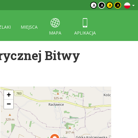
A
A
A
A
ZLAKI
MIEJSCA
MAPA
APLIKACJA
orycznej Bitwy
+
−