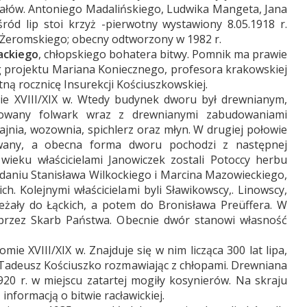
ałów. Antoniego Madalińskiego, Ludwika Mangeta, Jana
śród lip stoi krzyż -pierwotny wystawiony 8.05.1918 r.
 Żeromskiego; obecny odtworzony w 1982 r.
ackiego
, chłopskiego bohatera bitwy. Pomnik ma prawie
g projektu Mariana Koniecznego, profesora krakowskiej
tną rocznicę Insurekcji Kościuszkowskiej.
e XVIII/XIX w. Wtedy budynek dworu był drewnianym,
owany folwark wraz z drewnianymi zabudowaniami
ajnia, wozownia, spichlerz oraz młyn. W drugiej połowie
wany, a obecna forma dworu pochodzi z następnej
ieku właścicielami Janowiczek zostali Potoccy herbu
adaniu Stanisława Wilkockiego i Marcina Mazowieckiego,
ch. Kolejnymi właścicielami byli Sławikowscy,. Linowscy,
żały do Łąckich, a potem do Bronisława Preüffera. W
e przez Skarb Państwa. Obecnie dwór stanowi własność
ie XVIII/XIX w. Znajduje się w nim licząca 300 lat lipa,
e Tadeusz Kościuszko rozmawiając z chłopami. Drewniana
20 r. w miejscu zatartej mogiły kosynierów. Na skraju
informacją o bitwie racławickiej.