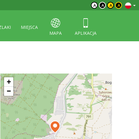
A
A
A
A
ZLAKI
MIEJSCA
MAPA
APLIKACJA
+
−