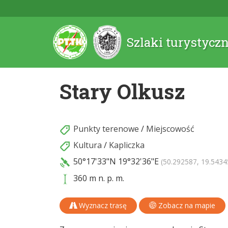
Szlaki turystycz
Stary Olkusz
Punkty terenowe
/
Miejscowość
Kultura
/
Kapliczka
50°17'33"N
19°32'36"E
(50.292587, 19.5434
360 m n. p. m.
Wyznacz trasę
Zobacz na mapie