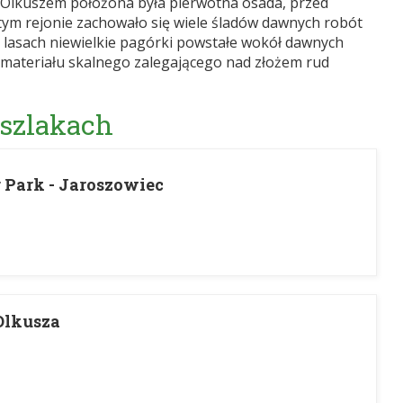
Olkuszem położona była pierwotna osada, przed
tym rejonie zachowało się wiele śladów dawnych robót
o lasach niewielkie pagórki powstałe wokół dawnych
materiału skalnego zalegającego nad złożem rud
 szlakach
r Park - Jaroszowiec
Olkusza