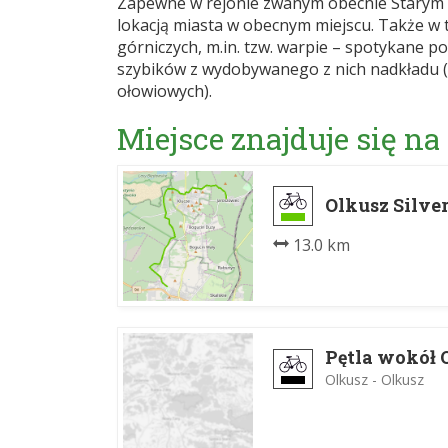
Zapewne w rejonie zwanym obecnie Starym 
lokacją miasta w obecnym miejscu. Także w 
górniczych, m.in. tzw. warpie – spotykane p
szybików z wydobywanego z nich nadkładu (
ołowiowych).
Miejsce znajduje się na
Olkusz Silve
13.0 km
Pętla wokół 
Olkusz - Olkusz