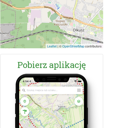
Leaflet
|
©
OpenStreetMap
contributors
Pobierz aplikację