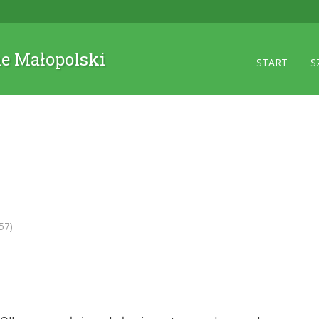
ne Małopolski
START
S
57)