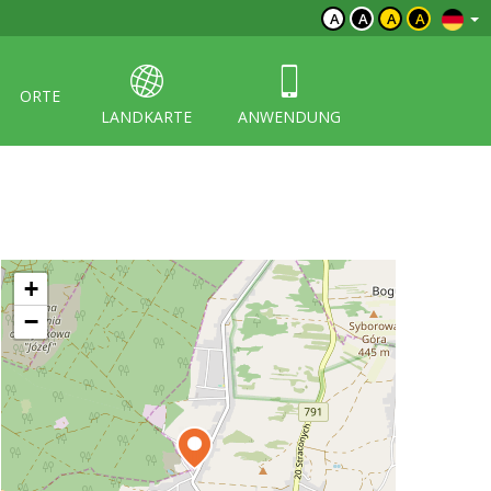
A
A
A
A
ORTE
LANDKARTE
ANWENDUNG
+
−