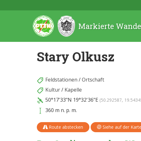
Markierte Wande
Stary Olkusz
Feldstationen
/
Ortschaft
Kultur
/
Kapelle
50°17'33"N
19°32'36"E
(50.292587, 19.5434
360 m n. p. m.
Route abstecken
Siehe auf der Kart