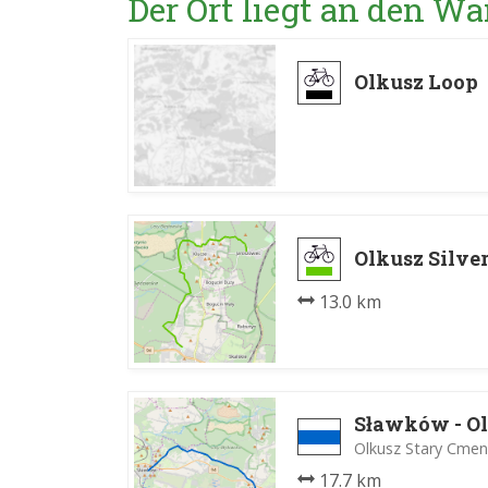
Der Ort liegt an den 
Olkusz Loop
Olkusz Silve
13.0 km
Sławków - Ol
Olkusz Stary Cmen
17.7 km