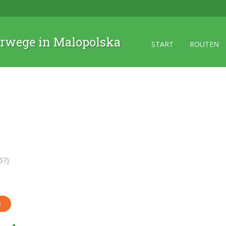
rwege in Malopolska
START
ROUTEN
57)
e