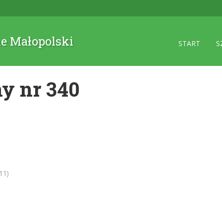
ne Małopolski
START
S
y nr 340
11)