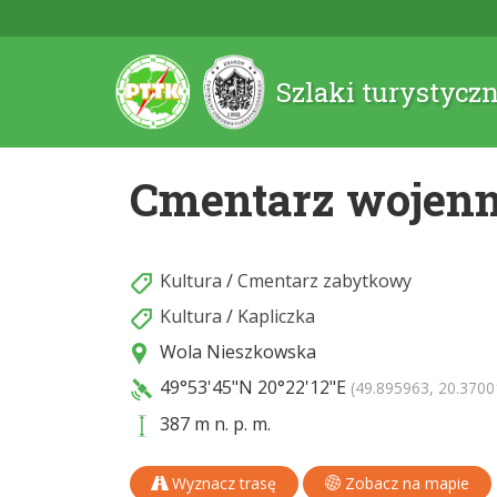
Szlaki turystycz
Cmentarz wojenn
Kultura
/
Cmentarz zabytkowy
Kultura
/
Kapliczka
Wola Nieszkowska
49°53'45"N
20°22'12"E
(49.895963, 20.3700
387 m n. p. m.
Wyznacz trasę
Zobacz na mapie