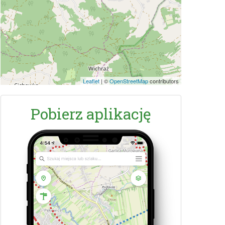
Leaflet
|
©
OpenStreetMap
contributors
Pobierz aplikację