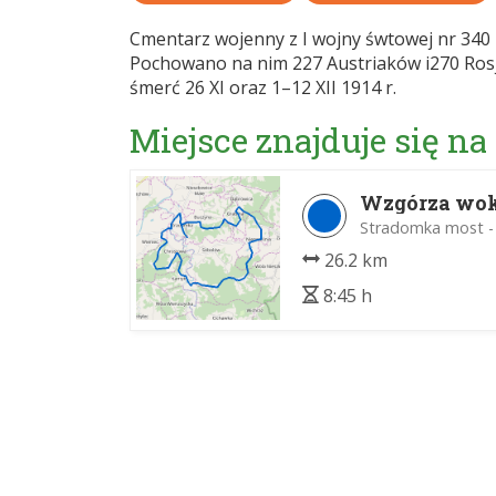
Cmentarz wojenny z I wojny śwtowej nr 340 
Pochowano na nim 227 Austriaków i270 Rosja
śmerć 26 XI oraz 1–12 XII 1914 r.
Miejsce znajduje się na
Wzgórza wok
Stradomka most -
26.2 km
8:45 h