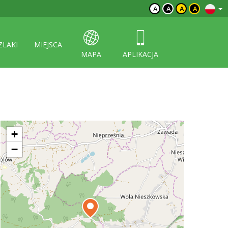
A
A
A
A
ZLAKI
MIEJSCA
MAPA
APLIKACJA
+
−