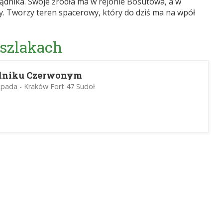
rądnika. Swoje źródła ma w rejonie Bosutowa, a w
. Tworzy teren spacerowy, który do dziś ma na wpół
 szlakach
ądniku Czerwonym
opada - Kraków Fort 47 Sudoł