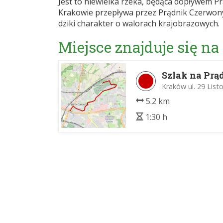
Jest to niewielka rzeka, będąca dopływem P
Krakowie przepływa przez Prądnik Czerwony
dziki charakter o walorach krajobrazowych.
Miejsce znajduje się na
Szlak na Pr
Kraków ul. 29 List
5.2 km
1:30 h