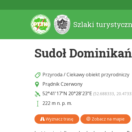
Szlaki turystycz
Sudoł Dominikań
Przyroda
/
Ciekawy obiekt przyrodniczy
Prądnik Czerwony
52°41'17"N
20°28'23"E
(52.688333, 20.4733
222 m n. p. m.
Wyznacz trasę
Zobacz na mapie