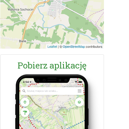
Leaflet
|
©
OpenStreetMap
contributors
Pobierz aplikację