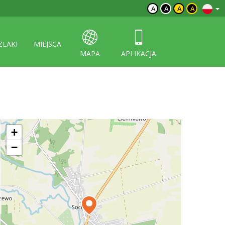
A
A
A
A
ZLAKI
MIEJSCA
MAPA
APLIKACJA
+
−