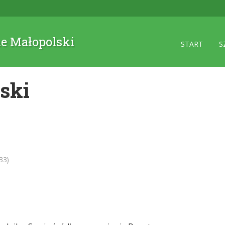
ne Małopolski
START
S
ski
33)