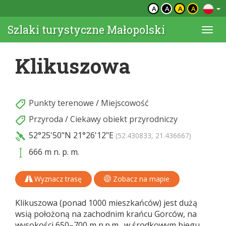
A
A
A
A
Szlaki turystyczne Małopolski
Togg
navi
Klikuszowa
Punkty terenowe
/
Miejscowość
Przyroda
/
Ciekawy obiekt przyrodniczy
52°25'50"N
21°26'12"E
(52.430833, 21.436667)
666 m n. p. m.
Wyznacz trasę
Zobacz na mapie
Klikuszowa (ponad 1000 mieszkańców) jest dużą
wsią położoną na zachodnim krańcu Gorców, na
wysokości 650–700 m n.p.m., w środkowym biegu