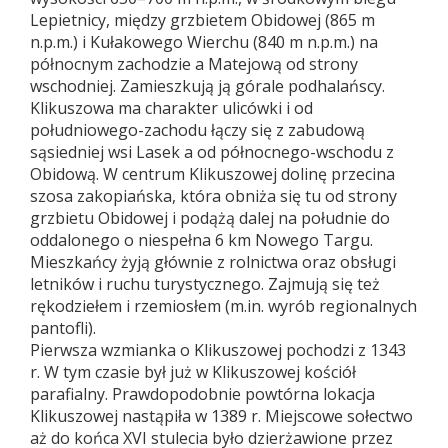
Lepietnicy, między grzbietem Obidowej (865 m
n.p.m.) i Kułakowego Wierchu (840 m n.p.m.) na
północnym zachodzie a Matejową od strony
wschodniej. Zamieszkują ją górale podhalańscy.
Klikuszowa ma charakter ulicówki i od
południowego-zachodu łączy się z zabudową
sąsiedniej wsi Lasek a od północnego-wschodu z
Obidową. W centrum Klikuszowej dolinę przecina
szosa zakopiańska, która obniża się tu od strony
grzbietu Obidowej i podążą dalej na południe do
oddalonego o niespełna 6 km Nowego Targu.
Mieszkańcy żyją głównie z rolnictwa oraz obsługi
letników i ruchu turystycznego. Zajmują się też
rękodziełem i rzemiosłem (m.in. wyrób regionalnych
pantofli).
Pierwsza wzmianka o Klikuszowej pochodzi z 1343
r. W tym czasie był już w Klikuszowej kościół
parafialny. Prawdopodobnie powtórna lokacja
Klikuszowej nastąpiła w 1389 r. Miejscowe sołectwo
aż do końca XVI stulecia było dzierżawione przez