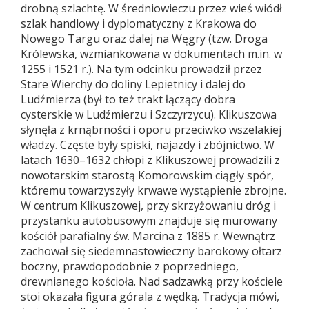
drobną szlachtę. W średniowieczu przez wieś wiódł
szlak handlowy i dyplomatyczny z Krakowa do
Nowego Targu oraz dalej na Węgry (tzw. Droga
Królewska, wzmiankowana w dokumentach m.in. w
1255 i 1521 r.). Na tym odcinku prowadził przez
Stare Wierchy do doliny Lepietnicy i dalej do
Ludźmierza (był to też trakt łączący dobra
cysterskie w Ludźmierzu i Szczyrzycu). Klikuszowa
słynęła z krnąbrności i oporu przeciwko wszelakiej
władzy. Częste były spiski, najazdy i zbójnictwo. W
latach 1630–1632 chłopi z Klikuszowej prowadzili z
nowotarskim starostą Komorowskim ciągły spór,
któremu towarzyszyły krwawe wystąpienie zbrojne.
W centrum Klikuszowej, przy skrzyżowaniu dróg i
przystanku autobusowym znajduje się murowany
kościół parafialny św. Marcina z 1885 r. Wewnątrz
zachował się siedemnastowieczny barokowy ołtarz
boczny, prawdopodobnie z poprzedniego,
drewnianego kościoła. Nad sadzawką przy kościele
stoi okazała figura górala z wędką. Tradycja mówi,