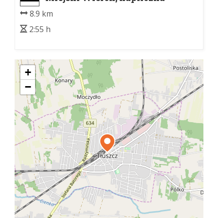
myśliwych - Klikuszowa
8.9 km
2:55 h
+
−