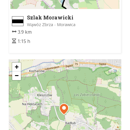
Szlak Morawicki
Wąwóz Zbrza - Morawica
3.9 km
1:15 h
+
−