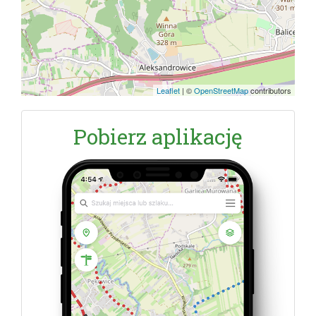
Leaflet
|
©
OpenStreetMap
contributors
Pobierz aplikację