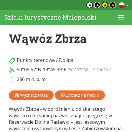
A
A
A
A
Szlaki turystyczne Małopolski
Togg
navi
Wąwóz Zbrza
Punkty terenowe
/
Dolina
50°05'52"N
19°45'39"E
(50.097838, 19.760904)
286 m n. p. m.
Wyznacz trasę
Zobacz na mapie
Wąwóz Zbrza - w odróżnieniu od skalistego
wąwozu o tej samej nazwie, znajdującego się w
Rezerwacie Dolina Racławki – jest lessowym
wąwozem usytuowanym w Lesie Zabierzowskim na