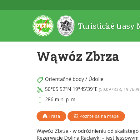
Turistické trasy
Wąwóz Zbrza
Orientačné body
/
Údolie
50°05'52"N
19°45'39"E
(50.097838, 19.7609
286 m n. p. m.
Trasa
Pozrite sa na mape
Wąwóz Zbrza - w odróżnieniu od skalistego 
Rezerwacie Dolina Racławki – jest lessow