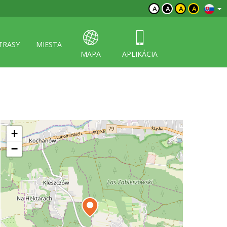
A
A
A
A
TRASY
MIESTA
MAPA
APLIKÁCIA
+
−