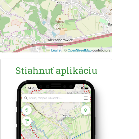
Leaflet
|
©
OpenStreetMap
contributors
Stiahnuť aplikáciu