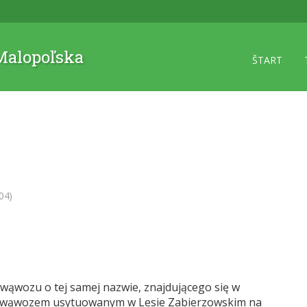
 Malopoľska
ŠTART
04)
wąwozu o tej samej nazwie, znajdującego się w
ym wąwozem usytuowanym w Lesie Zabierzowskim na