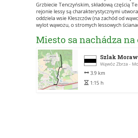
Grzbiecie Tenczyńskim, składową częścią T
rejonie lessy są charakterystycznymi utwo
oddziela wsie Kleszczów (na zachód od wąwo
wylot wąwozu, o stromych lessowych ścianach
Miesto sa nachádza na
Szlak Moraw
Wąwóz Zbrza - Mo
3.9 km
1:15 h