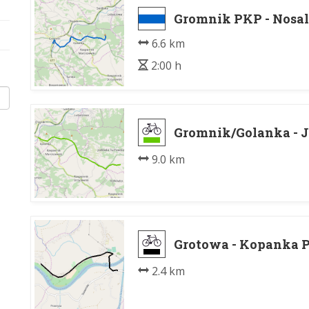
Gromnik PKP - Nosa
6.6 km
2:00 h
Gromnik/Golanka - 
9.0 km
Grotowa - Kopanka 
2.4 km