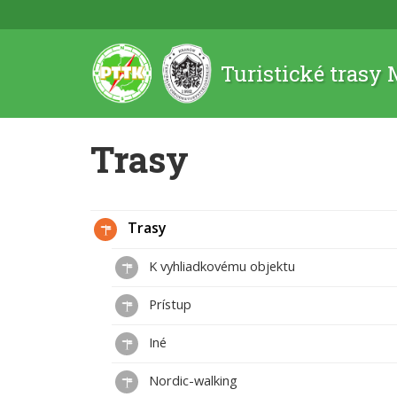
Turistické trasy
Trasy
Trasy
K vyhliadkovému objektu
Prístup
Iné
Nordic-walking