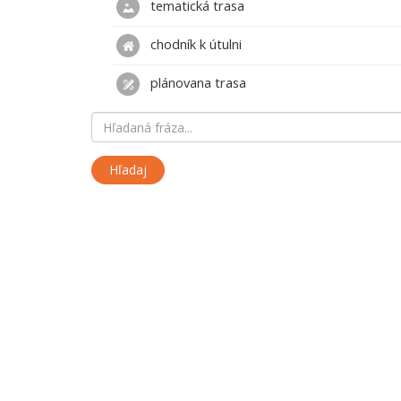
tematická trasa
chodník k útulni
plánovana trasa