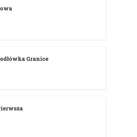
lowa
Jodłówka Granice
Pierwsza