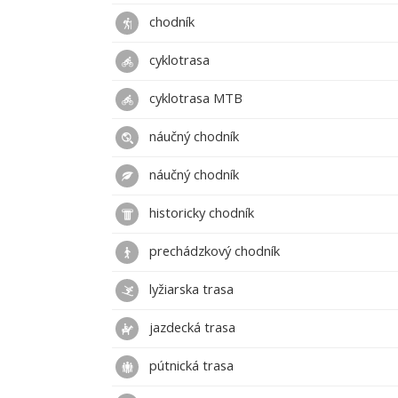
chodník
cyklotrasa
cyklotrasa MTB
náučný chodník
náučný chodník
historicky chodník
prechádzkový chodník
lyžiarska trasa
jazdecká trasa
pútnická trasa