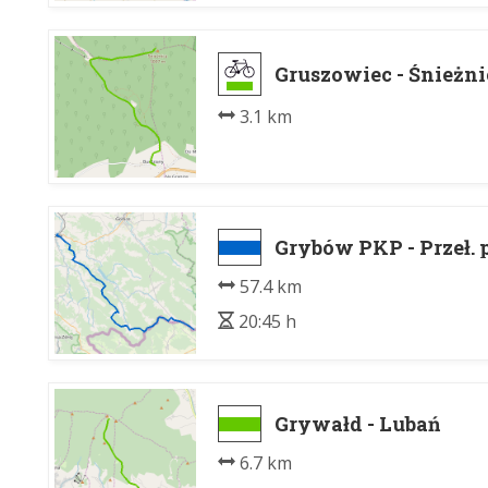
Gruszowiec - Śnieżni
3.1 km
Grybów PKP - Przeł.
57.4 km
20:45 h
Grywałd - Lubań
6.7 km