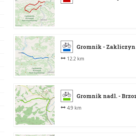
Gromnik - Zakliczyn
12.2 km
Gromnik nadl. - Brz
4.9 km