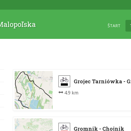
 Malopoľska
ŠTART
Grojec Tarniówka - G
4.9 km
Gromnik - Chojnik