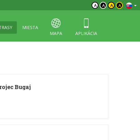
A
A
A
A
TRASY
MIESTA
MAPA
APLIKÁCIA
rojec Bugaj