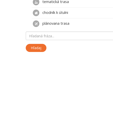
tematická trasa
chodník k útulni
plánovana trasa