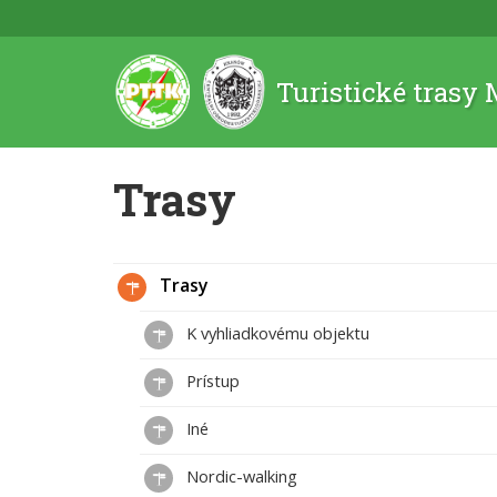
Turistické trasy
Trasy
Trasy
K vyhliadkovému objektu
Prístup
Iné
Nordic-walking