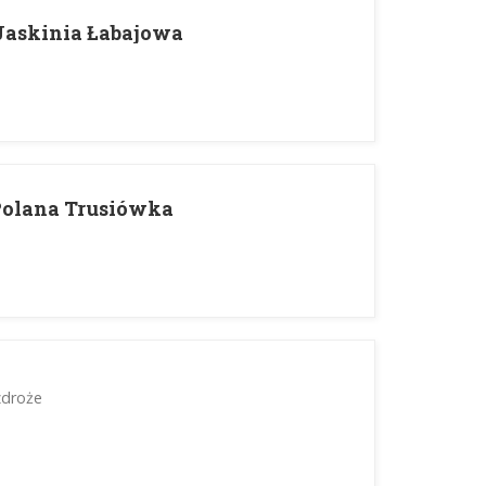
Jaskinia Łabajowa
Polana Trusiówka
zdroże