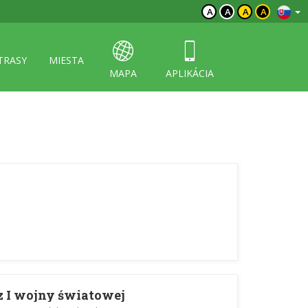
A
A
A
A
TRASY
MIESTA
MAPA
APLIKÁCIA
z I wojny światowej