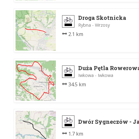
Droga Skotnicka
Rybna - Wrzosy
2.1 km
Duża Pętla Rowerow
Iwkowa - Iwkowa
34.5 km
Dwór Sygneczów - J
1.7 km