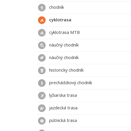
chodník
cyklotrasa
cyklotrasa MTB
náučný chodník
náučný chodník
historicky chodník
prechádzkový chodník
lyžiarska trasa
jazdecká trasa
pútnická trasa