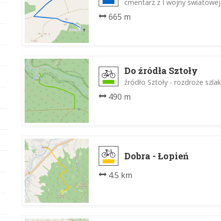
cmentarz z I wojny światowej 
665 m
Do źródła Sztoły
źródło Sztoły - rozdroże szl
490 m
Dobra - Łopień
4.5 km