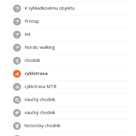
K vyhliadkovému objektu
Prístup
Iné
Nordic-walking
chodník
cyklotrasa
cyklotrasa MTB
náučný chodník
náučný chodník
historicky chodník