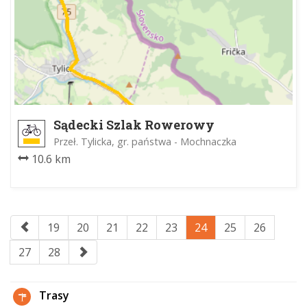
Sądecki Szlak Rowerowy
Przeł. Tylicka, gr. państwa - Mochnaczka
10.6 km
19
20
21
22
23
24
25
26
27
28
Trasy