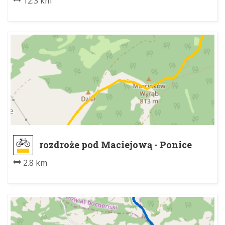
12.3 km
rozdroże pod Maciejową - Ponice
2.8 km