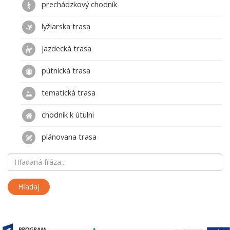
prechádzkový chodník
lyžiarska trasa
jazdecká trasa
pútnická trasa
tematická trasa
chodník k útulni
plánovana trasa