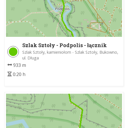
Szlak Sztoły - Podpolis - łącznik
zielony nr 1
Szlak Sztoły, kamieniołom - Szlak Sztoły, Bukowno,
ul. Długa
933 m
0:20 h