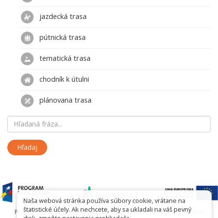
jazdecká trasa
pútnická trasa
tematická trasa
chodník k útulni
plánovana trasa
Naša webová stránka používa súbory cookie, vrátane na
štatistické účely. Ak nechcete, aby sa ukladali na váš pevný
Projekt współfinansowany przez Urząd Marszałkowski Województwa