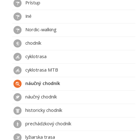
Prístup
Iné
Nordic-walking
chodník
cyklotrasa
cyklotrasa MTB
náučný chodník
náučný chodník
historicky chodník
prechádzkový chodník
lyžiarska trasa