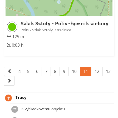
Szlak Sztoły - Polis - łącznik zielony
nr 2
Polis - Szlak Sztoły, strzelnica
125 m
0:03 h
4
5
6
7
8
9
10
11
12
13
Trasy
K vyhliadkovému objektu