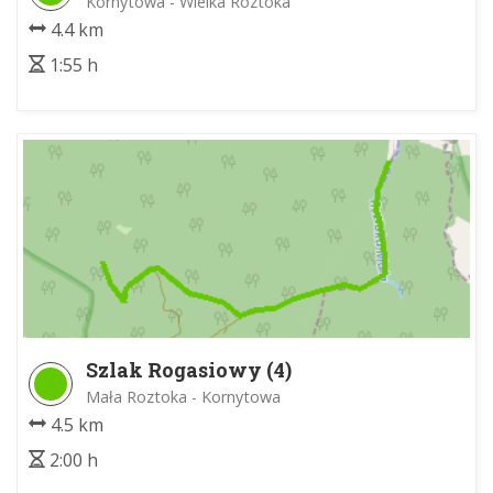
Kornytowa - Wielka Roztoka
4.4 km
1:55 h
Szlak Rogasiowy (4)
Mała Roztoka - Kornytowa
4.5 km
2:00 h