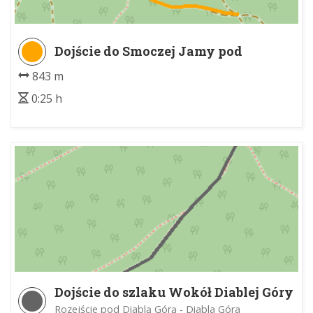
Dojście do Smoczej Jamy pod
Zubrzym Wierchem z czarnego
843 m
szlaku
0:25 h
Dojście do szlaku Wokół Diablej Góry
Rozejście pod Diablą Górą - Diabla Góra