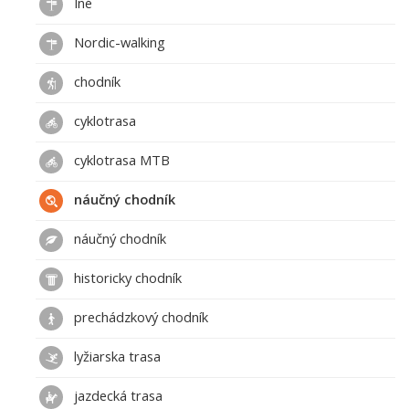
Iné
Nordic-walking
chodník
cyklotrasa
cyklotrasa MTB
náučný chodník
náučný chodník
historicky chodník
prechádzkový chodník
lyžiarska trasa
jazdecká trasa