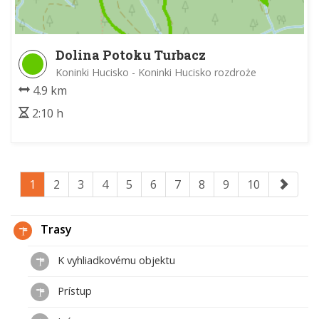
Dolina Potoku Turbacz
Koninki Hucisko - Koninki Hucisko rozdroże
4.9 km
2:10 h
1
2
3
4
5
6
7
8
9
10
Trasy
K vyhliadkovému objektu
Prístup