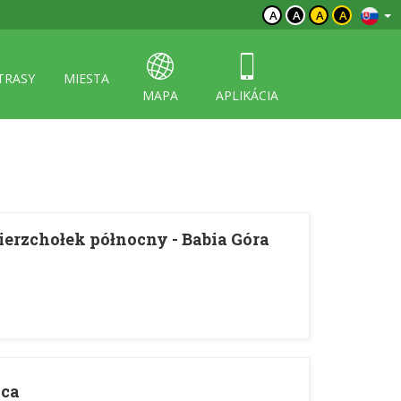
A
A
A
A
TRASY
MIESTA
MAPA
APLIKÁCIA
erzchołek północny - Babia Góra
ica