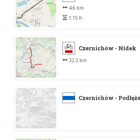
4.6 km
1:15 h
Czernichów - Nidek
32.3 km
Czernichów - Podłęż