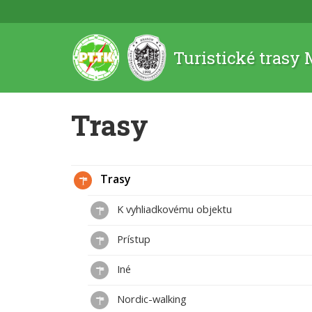
Turistické trasy
Trasy
Trasy
K vyhliadkovému objektu
Prístup
Iné
Nordic-walking