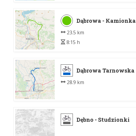
Dąbrowa - Kamionka
23.5 km
8:15 h
Dąbrowa Tarnowska 
28.9 km
Dębno - Studzionki