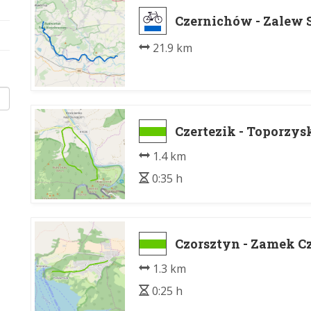
Czernichów - Zalew
21.9 km
Czertezik - Toporzys
1.4 km
0:35 h
Czorsztyn - Zamek C
1.3 km
0:25 h