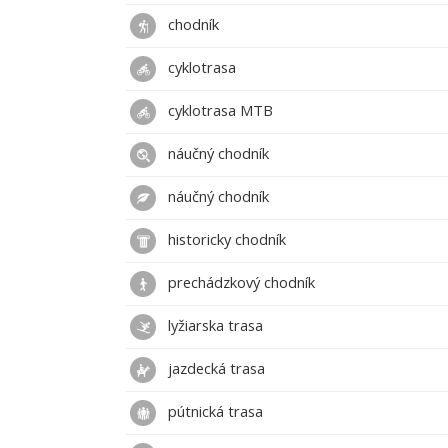
chodník
cyklotrasa
cyklotrasa MTB
náučný chodník
náučný chodník
historicky chodník
prechádzkový chodník
lyžiarska trasa
jazdecká trasa
pútnická trasa