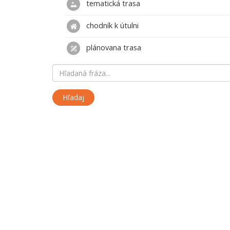
tematická trasa
chodník k útulni
plánovana trasa