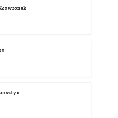
 Skowronek
ko
zorsztyn