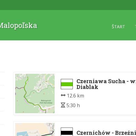
 Malopoľska
ŠTART
Czerniawa Sucha - wi
Diablak
12.6 km
5:30 h
Czernichów - Brzeźn