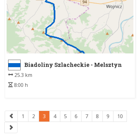
Biadoliny Szlacheckie - Melsztyn
25.3 km
8:00 h
1
2
3
4
5
6
7
8
9
10