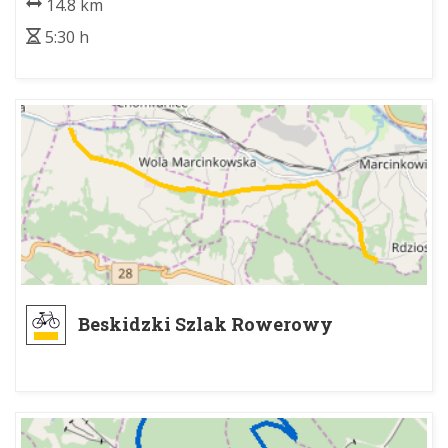
14.8 km
5:30 h
Beskidzki Szlak Rowerowy