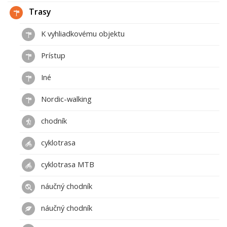
Trasy
K vyhliadkovému objektu
Prístup
Iné
Nordic-walking
chodník
cyklotrasa
cyklotrasa MTB
náučný chodník
náučný chodník