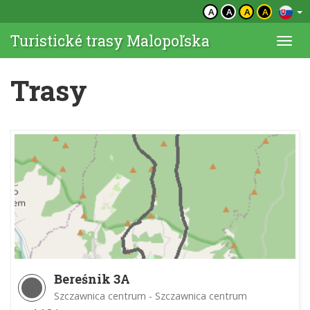
A
A
A
A
Turistické trasy Malopoľska
Togg
navi
Trasy
Bereśnik 3A
Szczawnica centrum - Szczawnica centrum