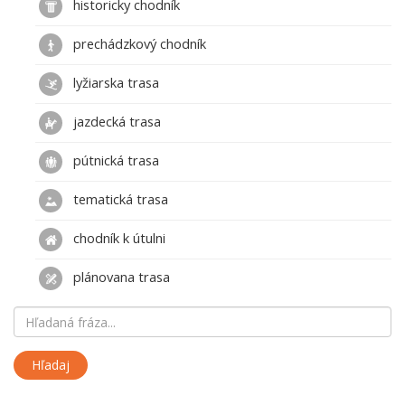
historicky chodník
prechádzkový chodník
lyžiarska trasa
jazdecká trasa
pútnická trasa
tematická trasa
chodník k útulni
plánovana trasa