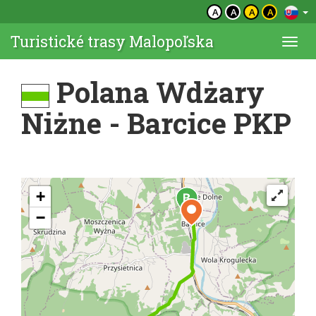
A
A
A
A
Turistické trasy Malopoľska
Togg
navi
Polana Wdżary
Niżne - Barcice PKP
+
−