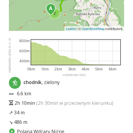
2
Leaflet
|
©
OpenStreetMap
contributors
nadmorská výška m n. m.
800m
600m
400m
0km
1km
2km
3km
4km
5km
6km
vzdialenosť (km)
chodník
, zielony
6.6 km
2h 10min
(2h 30min w przeciwnym kierunku)
↗ 34 m
↘ 486 m
Polana Wdżary Niżne