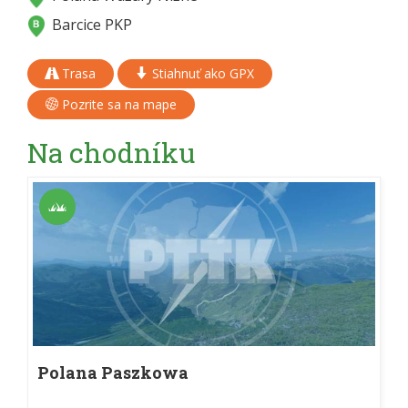
Barcice PKP
Trasa
Stiahnuť ako GPX
Pozrite sa na mape
Na chodníku
Polana Paszkowa