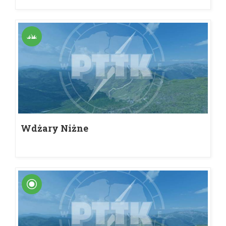
Wdżary Niżne