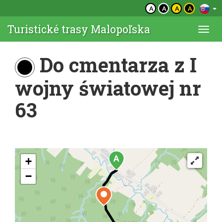
A
A
A
A
Turistické trasy Malopoľska
Togg
navi
Do cmentarza z I
wojny światowej nr
63
+
−