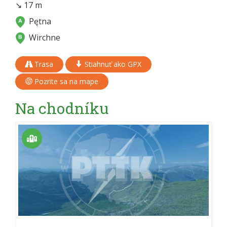
↘ 17 m
Pętna
Wirchne
Trasa
Stiahnuť ako GPX
Pozrite sa na mape
Na chodníku