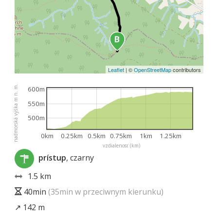
Leaflet
|
©
OpenStreetMap
contributors
nadmorská výška m n. m.
600m
550m
500m
0km
0.25km
0.5km
0.75km
1km
1.25km
vzdialenosť (km)
prístup
, czarny
1.5 km
40min
(35min w przeciwnym kierunku)
↗ 142 m