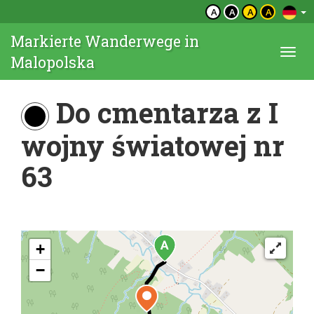
A
A
A
A
Markierte Wanderwege in
Togg
Malopolska
navi
Do cmentarza z I
wojny światowej nr
63
+
−