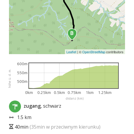
Leaflet
|
©
OpenStreetMap
contributors
600m
höhe ü. d. m.
550m
500m
0km
0.25km
0.5km
0.75km
1km
1.25km
distanz (km)
zugang
, schwarz
1.5 km
40min
(35min w przeciwnym kierunku)