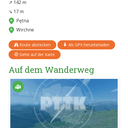
↗ 142 m
↘ 17 m
Pętna
Wirchne
Route abstecken
Als GPX herunterladen
Siehe auf der Karte
Auf dem Wanderweg