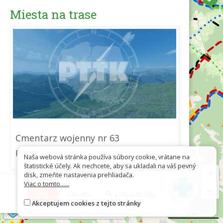
Miesta na trase
Cmentarz wojenny nr 63
Pętna
Naša webová stránka používa súbory cookie, vrátane na
štatistické účely. Ak nechcete, aby sa ukladali na váš pevný
+
disk, zmeňte nastavenia prehliadača.
Viac o tomto......
Stiahnuť ako GPX
−
Viac
Obrátiť
Zobraziť celý
Akceptujem cookies z tejto stránky
©
OpenStreetMap
contributors
5 km