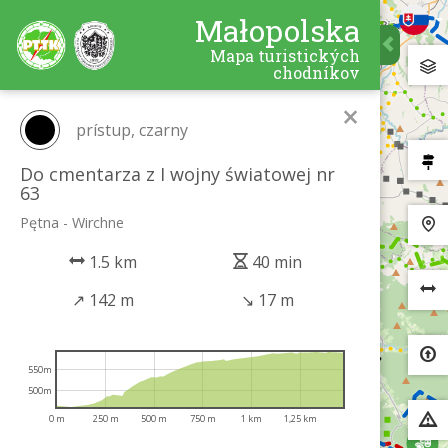
Małopolska
Mapa turistických
chodníkov
×
prístup, czarny
Do cmentarza z I wojny światowej nr
63
Pętna - Wirchne
1.5 km
40 min
↗
142 m
↘
17 m
550m
500m
0 m
250 m
500 m
750 m
1 km
1,25 km