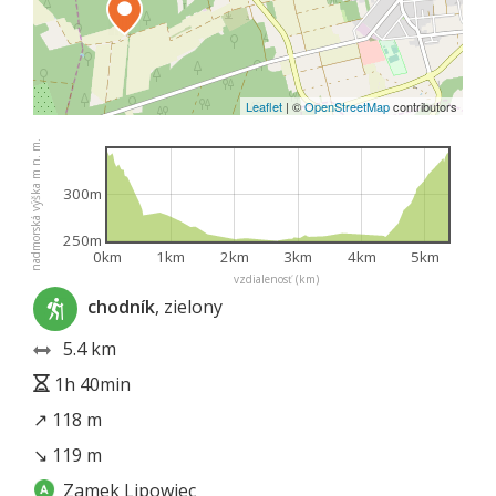
Leaflet
|
©
OpenStreetMap
contributors
nadmorská výška m n. m.
300m
250m
0km
1km
2km
3km
4km
5km
vzdialenosť (km)
chodník
, zielony
5.4 km
1h 40min
↗ 118 m
↘ 119 m
Zamek Lipowiec