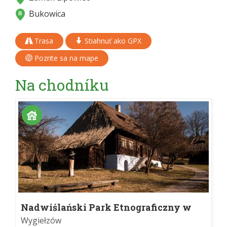
Bukowica
Trasa
Stiahnuť ako GPX
Pozrite sa na mape
Na chodníku
Nadwiślański Park Etnograficzny w
Wygiełzowie
Wygiełzów