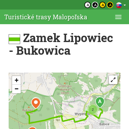
A
A
A
A
Turistické trasy Malopoľska
Togg
navi
Zamek Lipowiec
- Bukowica
+
−
2