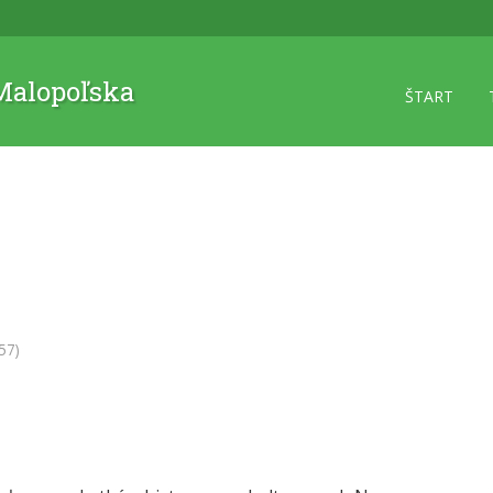
 Malopoľska
ŠTART
57)