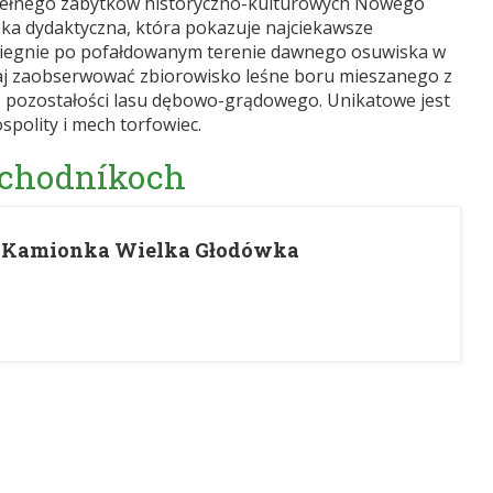
a pełnego zabytków historyczno-kulturowych Nowego
żka dydaktyczna, która pokazuje najciekawsze
a biegnie po pofałdowanym terenie dawnego osuwiska w
aj zaobserwować zbiorowisko leśne boru mieszanego z
eż pozostałości lasu dębowo-grądowego. Unikatowe jest
polity i mech torfowiec.
 chodníkoch
- Kamionka Wielka Głodówka