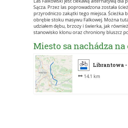
Las Falkowski jest ciekawą alternatywą dl
Sącza. Przez las poprowadzona została ście
przyrodniczo zakątki tego miejsca. Ścieżk
obrębie stoku masywu Falkowej. Można tut
udziałem dębu, brzozy i świerka, jak równi
stanowisko klonu oraz chroniony bluszcz pos
Miesto sa nachádza na
Librantowa 
14.1 km