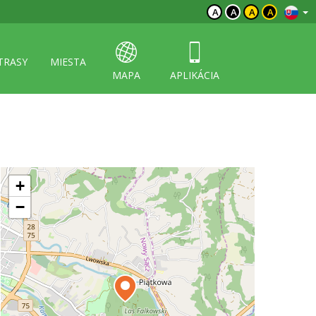
A
A
A
A
TRASY
MIESTA
MAPA
APLIKÁCIA
+
−