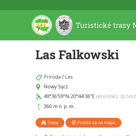
Turistické trasy
Las Falkowski
Príroda
/
Les
Nowy Sącz
49°36'59"N
20°44'36"E
(49.616582, 20.7433
360 m n. p. m.
Trasa
Pozrite sa na mape