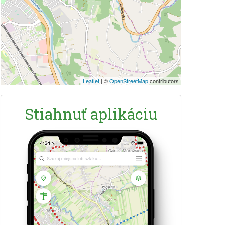
Leaflet
|
©
OpenStreetMap
contributors
Stiahnuť aplikáciu