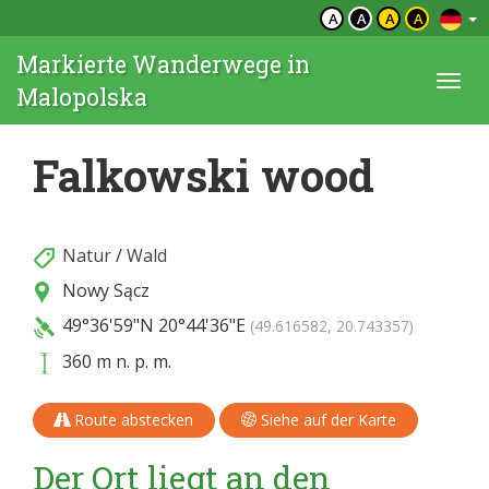
A
A
A
A
Markierte Wanderwege in
Togg
Malopolska
navi
Falkowski wood
Natur
/
Wald
Nowy Sącz
49°36'59"N
20°44'36"E
(49.616582, 20.743357)
360 m n. p. m.
Route abstecken
Siehe auf der Karte
Der Ort liegt an den