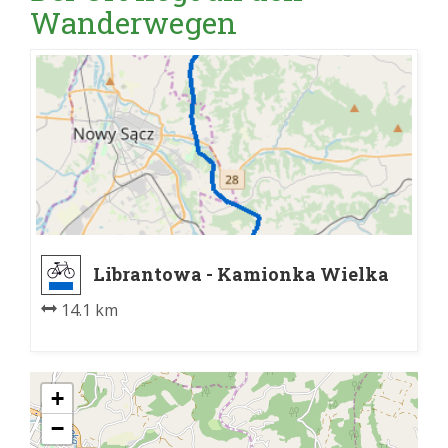
Wanderwegen
Librantowa - Kamionka Wielka
Głodówka
14.1 km
+
−