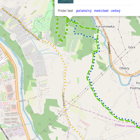
Pridať bod:
počiatočný
medzibod
cieľový