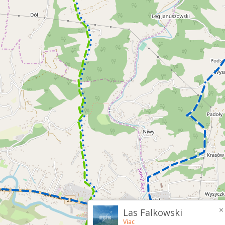
×
Las Falkowski
Viac