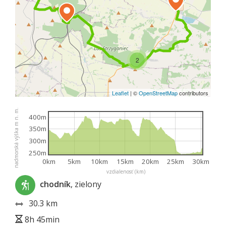
2
Leaflet
|
©
OpenStreetMap
contributors
nadmorská výška m n. m.
400m
350m
300m
250m
0km
5km
10km
15km
20km
25km
30km
vzdialenosť (km)
chodník
, zielony
30.3 km
8h 45min