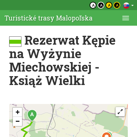
A
A
A
A
Turistické trasy Malopoľska
Togg
navi
Rezerwat Kępie
na Wyżynie
Miechowskiej -
Książ Wielki
+
−