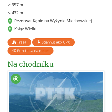
↗ 357 m
↘ 432 m
Rezerwat Kępie na Wyżynie Miechowskiej
Książ Wielki
Trasa
Stiahnuť ako GPX
Pozrite sa na mape
Na chodníku